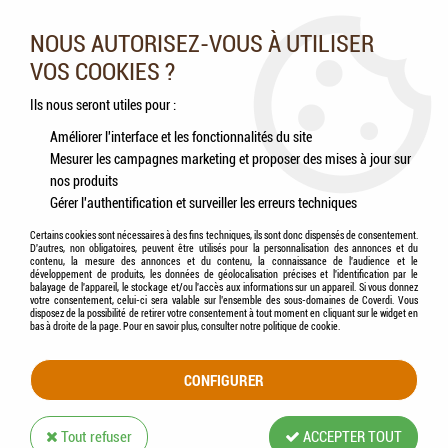
Nos experts vous conseillent au 05.46.84.20.27 du lundi au
samedi de 9h à 18h
NOUS AUTORISEZ-VOUS À UTILISER
VOS COOKIES ?
0
Ils nous seront utiles pour :
Améliorer l'interface et les fonctionnalités du site
Mesurer les campagnes marketing et proposer des mises à jour sur
Accueil
>
Chats
>
Jouets
>
FLAMINGO - Jouet Chat Jungle Balle
nos produits
Gérer l'authentification et surveiller les erreurs techniques
Certains cookies sont nécessaires à des fins techniques, ils sont donc dispensés de consentement.
D'autres, non obligatoires, peuvent être utilisés pour la personnalisation des annonces et du
contenu, la mesure des annonces et du contenu, la connaissance de l'audience et le
développement de produits, les données de géolocalisation précises et l'identification par le
balayage de l'appareil, le stockage et/ou l'accès aux informations sur un appareil. Si vous donnez
votre consentement, celui-ci sera valable sur l’ensemble des sous-domaines de Coverdi. Vous
disposez de la possibilité de retirer votre consentement à tout moment en cliquant sur le widget en
bas à droite de la page. Pour en savoir plus, consulter notre politique de cookie.
CONFIGURER
Tout refuser
ACCEPTER TOUT