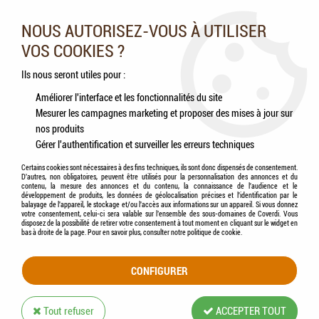
Nos experts vous conseillent au 05.46.84.20.27 du lundi au
samedi de 9h à 18h
NOUS AUTORISEZ-VOUS À UTILISER
VOS COOKIES ?
0
Ils nous seront utiles pour :
Améliorer l'interface et les fonctionnalités du site
Mesurer les campagnes marketing et proposer des mises à jour sur
Accueil
>
Chats
>
Accessoires
>
FLAMINGO - Chat Harnais avec laisse Chaton
nos produits
Harms Bleu 28cm 32-41cm 110cm 10mm
Gérer l'authentification et surveiller les erreurs techniques
Certains cookies sont nécessaires à des fins techniques, ils sont donc dispensés de consentement.
D'autres, non obligatoires, peuvent être utilisés pour la personnalisation des annonces et du
contenu, la mesure des annonces et du contenu, la connaissance de l'audience et le
développement de produits, les données de géolocalisation précises et l'identification par le
balayage de l'appareil, le stockage et/ou l'accès aux informations sur un appareil. Si vous donnez
votre consentement, celui-ci sera valable sur l’ensemble des sous-domaines de Coverdi. Vous
disposez de la possibilité de retirer votre consentement à tout moment en cliquant sur le widget en
bas à droite de la page. Pour en savoir plus, consulter notre politique de cookie.
CONFIGURER
Tout refuser
ACCEPTER TOUT