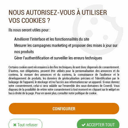
Nos experts vous conseillent au 05.46.84.20.27 du lundi au
samedi de 9h à 18h
NOUS AUTORISEZ-VOUS À UTILISER
VOS COOKIES ?
0
Ils nous seront utiles pour :
Améliorer l'interface et les fonctionnalités du site
Mesurer les campagnes marketing et proposer des mises à jour sur
Accueil
>
Chats
>
Jouets
>
PetSafe® - Slimcat Jouet Chat Balle Distributrice
nos produits
Croquettes
Gérer l'authentification et surveiller les erreurs techniques
Certains cookies sont nécessaires à des fins techniques, ils sont donc dispensés de consentement.
D'autres, non obligatoires, peuvent être utilisés pour la personnalisation des annonces et du
contenu, la mesure des annonces et du contenu, la connaissance de l'audience et le
développement de produits, les données de géolocalisation précises et l'identification par le
balayage de l'appareil, le stockage et/ou l'accès aux informations sur un appareil. Si vous donnez
votre consentement, celui-ci sera valable sur l’ensemble des sous-domaines de Coverdi. Vous
disposez de la possibilité de retirer votre consentement à tout moment en cliquant sur le widget en
bas à droite de la page. Pour en savoir plus, consulter notre politique de cookie.
CONFIGURER
Tout refuser
ACCEPTER TOUT