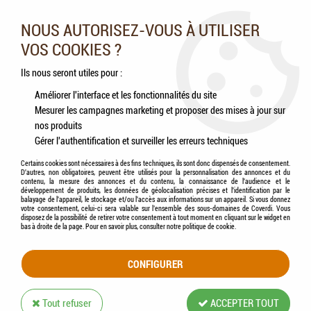
Nos experts vous conseillent au 05.46.84.20.27 du lundi au
samedi de 9h à 18h
NOUS AUTORISEZ-VOUS À UTILISER
VOS COOKIES ?
0
Ils nous seront utiles pour :
Améliorer l'interface et les fonctionnalités du site
Mesurer les campagnes marketing et proposer des mises à jour sur
Accueil
>
Chats
>
Jouets
>
FLAMINGO - Jouet Chat Canne à pêche
nos produits
Gérer l'authentification et surveiller les erreurs techniques
Certains cookies sont nécessaires à des fins techniques, ils sont donc dispensés de consentement.
D'autres, non obligatoires, peuvent être utilisés pour la personnalisation des annonces et du
contenu, la mesure des annonces et du contenu, la connaissance de l'audience et le
développement de produits, les données de géolocalisation précises et l'identification par le
balayage de l'appareil, le stockage et/ou l'accès aux informations sur un appareil. Si vous donnez
votre consentement, celui-ci sera valable sur l’ensemble des sous-domaines de Coverdi. Vous
disposez de la possibilité de retirer votre consentement à tout moment en cliquant sur le widget en
bas à droite de la page. Pour en savoir plus, consulter notre politique de cookie.
CONFIGURER
Tout refuser
ACCEPTER TOUT