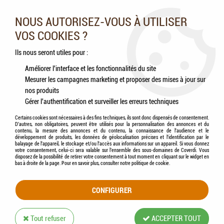
Nos experts vous conseillent au 05.46.84.20.27 du lundi au
samedi de 9h à 18h
NOUS AUTORISEZ-VOUS À UTILISER
VOS COOKIES ?
0
Ils nous seront utiles pour :
Améliorer l'interface et les fonctionnalités du site
Mesurer les campagnes marketing et proposer des mises à jour sur
Accueil
>
Chevaux
>
Hygiène & Soins
>
Hygiène cutanée
nos produits
Gérer l'authentification et surveiller les erreurs techniques
HYGIÈNE CUTANÉE
Certains cookies sont nécessaires à des fins techniques, ils sont donc dispensés de consentement.
D'autres, non obligatoires, peuvent être utilisés pour la personnalisation des annonces et du
contenu, la mesure des annonces et du contenu, la connaissance de l'audience et le
développement de produits, les données de géolocalisation précises et l'identification par le
balayage de l'appareil, le stockage et/ou l'accès aux informations sur un appareil. Si vous donnez
votre consentement, celui-ci sera valable sur l’ensemble des sous-domaines de Coverdi. Vous
disposez de la possibilité de retirer votre consentement à tout moment en cliquant sur le widget en
TRIER & FILTRER
bas à droite de la page. Pour en savoir plus, consulter notre politique de cookie.
CONFIGURER
36 articles sur
36
Tout refuser
ACCEPTER TOUT