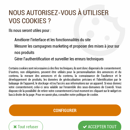
Nos experts vous conseillent au 05.46.84.20.27 du lundi au
samedi de 9h à 18h
NOUS AUTORISEZ-VOUS À UTILISER
VOS COOKIES ?
0
Ils nous seront utiles pour :
Améliorer l'interface et les fonctionnalités du site
Mesurer les campagnes marketing et proposer des mises à jour sur
Accueil
>
Chevaux
>
Hygiène & Soins
>
Hygiène cutanée
>
UKAL Élevage -
nos produits
SEPTIJECT Aérosol Solution Nettoyante, Désinfectante & Asséchante
Gérer l'authentification et surveiller les erreurs techniques
Certains cookies sont nécessaires à des fins techniques, ils sont donc dispensés de consentement.
D'autres, non obligatoires, peuvent être utilisés pour la personnalisation des annonces et du
contenu, la mesure des annonces et du contenu, la connaissance de l'audience et le
développement de produits, les données de géolocalisation précises et l'identification par le
balayage de l'appareil, le stockage et/ou l'accès aux informations sur un appareil. Si vous donnez
votre consentement, celui-ci sera valable sur l’ensemble des sous-domaines de Coverdi. Vous
disposez de la possibilité de retirer votre consentement à tout moment en cliquant sur le widget en
bas à droite de la page. Pour en savoir plus, consulter notre politique de cookie.
CONFIGURER
Tout refuser
ACCEPTER TOUT