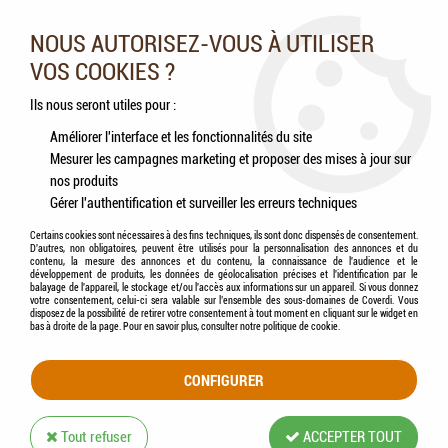
Nos experts vous conseillent au 05.46.84.20.27 du lundi au
samedi de 9h à 18h
NOUS AUTORISEZ-VOUS À UTILISER
VOS COOKIES ?
0
Ils nous seront utiles pour :
Améliorer l'interface et les fonctionnalités du site
Mesurer les campagnes marketing et proposer des mises à jour sur
Accueil
>
Chevaux
>
Contusions et Traumatismes
>
EW Nutrition - Silver Spray
nos produits
(Spray Cicatrisant à l'Aluminium) - 200ml
Gérer l'authentification et surveiller les erreurs techniques
Certains cookies sont nécessaires à des fins techniques, ils sont donc dispensés de consentement.
D'autres, non obligatoires, peuvent être utilisés pour la personnalisation des annonces et du
contenu, la mesure des annonces et du contenu, la connaissance de l'audience et le
développement de produits, les données de géolocalisation précises et l'identification par le
balayage de l'appareil, le stockage et/ou l'accès aux informations sur un appareil. Si vous donnez
votre consentement, celui-ci sera valable sur l’ensemble des sous-domaines de Coverdi. Vous
disposez de la possibilité de retirer votre consentement à tout moment en cliquant sur le widget en
bas à droite de la page. Pour en savoir plus, consulter notre politique de cookie.
CONFIGURER
Tout refuser
ACCEPTER TOUT