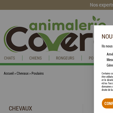
Nos experts
NOUS
Ils nous
Amél
CHATS
CHIENS
RONGEURS
POISSONS
Mesu
Gére
Accueil
>
Chevaux
>
Poulains
Certains co
être utilis
et le dével
et/ou l'ac
domaines d
droite de l
CONF
CHEVAUX