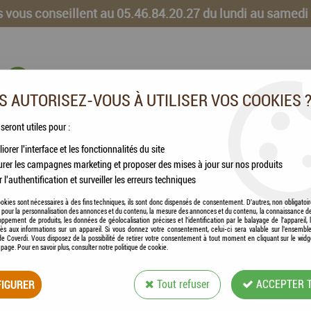
 vous conseillent au 05.46.84.20.27 du lundi au samedi
 AUTORISEZ-VOUS À UTILISER VOS COOKIES 
 seront utiles pour :
iorer l'interface et les fonctionnalités du site
CHEVAUX
VOLAILLES
ANIMAUX DE LA FERME
rer les campagnes marketing et proposer des mises à jour sur nos produits
r l'authentification et surveiller les erreurs techniques
okies sont nécessaires à des fins techniques, ils sont donc dispensés de consentement. D'autres, non obligatoi
és pour la personnalisation des annonces et du contenu, la mesure des annonces et du contenu, la connaissance d
oppement de produits, les données de géolocalisation précises et l'identification par le balayage de l'appareil,
cès aux informations sur un appareil. Si vous donnez votre consentement, celui-ci sera valable sur l’ensembl
POULAINS
e Coverdi. Vous disposez de la possibilité de retirer votre consentement à tout moment en cliquant sur le widg
a page. Pour en savoir plus, consulter notre politique de cookie.
IGURER
Tout refuser
ACCEPTER 
1 article sur
1