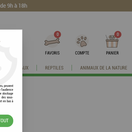
 de 9h à 18h
0
0
?
FAVORIS
COMPTE
PANIER
OISEAUX
REPTILES
ANIMAUX DE LA NATURE
res, peuvent
e l'audience
 le stockage
e des sous-
et en bas à
TOUT