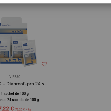
VIRBAC
VIRBAC® - Diaproof-pro 24 sachets de 100 g
1 sachet de 100 g
te de 24 sachets de 100 g
7,22 €
72,20 € / kg