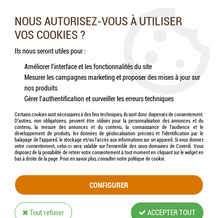
Nos experts vous conseillent au 05.46.84.20.27 du lundi au
samedi de 9h à 18h
NOUS AUTORISEZ-VOUS À UTILISER
VOS COOKIES ?
0
Ils nous seront utiles pour :
Améliorer l'interface et les fonctionnalités du site
Mesurer les campagnes marketing et proposer des mises à jour sur
Accueil
>
Chevaux
>
Litières
nos produits
Gérer l'authentification et surveiller les erreurs techniques
LITIÈRES POUR CHEVAUX
Certains cookies sont nécessaires à des fins techniques, ils sont donc dispensés de consentement.
D'autres, non obligatoires, peuvent être utilisés pour la personnalisation des annonces et du
contenu, la mesure des annonces et du contenu, la connaissance de l'audience et le
développement de produits, les données de géolocalisation précises et l'identification par le
balayage de l'appareil, le stockage et/ou l'accès aux informations sur un appareil. Si vous donnez
votre consentement, celui-ci sera valable sur l’ensemble des sous-domaines de Coverdi. Vous
disposez de la possibilité de retirer votre consentement à tout moment en cliquant sur le widget en
PAILLES
bas à droite de la page. Pour en savoir plus, consulter notre politique de cookie.
CONFIGURER
Tout refuser
ACCEPTER TOUT