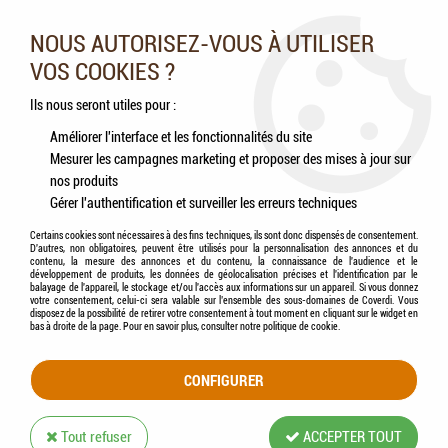
Nos experts vous conseillent au 05.46.84.20.27 du lundi au
samedi de 9h à 18h
NOUS AUTORISEZ-VOUS À UTILISER
VOS COOKIES ?
0
Ils nous seront utiles pour :
Améliorer l'interface et les fonctionnalités du site
Mesurer les campagnes marketing et proposer des mises à jour sur
Accueil
>
Chevaux
>
Hygiène & Soins
>
Hygiène cutanée
>
Shampoings
>
CAVALOR
nos produits
- Equi Wash
Gérer l'authentification et surveiller les erreurs techniques
Certains cookies sont nécessaires à des fins techniques, ils sont donc dispensés de consentement.
D'autres, non obligatoires, peuvent être utilisés pour la personnalisation des annonces et du
contenu, la mesure des annonces et du contenu, la connaissance de l'audience et le
développement de produits, les données de géolocalisation précises et l'identification par le
balayage de l'appareil, le stockage et/ou l'accès aux informations sur un appareil. Si vous donnez
votre consentement, celui-ci sera valable sur l’ensemble des sous-domaines de Coverdi. Vous
disposez de la possibilité de retirer votre consentement à tout moment en cliquant sur le widget en
bas à droite de la page. Pour en savoir plus, consulter notre politique de cookie.
CONFIGURER
Tout refuser
ACCEPTER TOUT