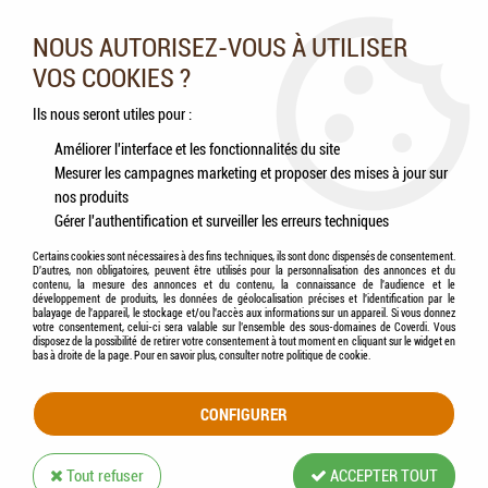
Nos experts vous conseillent au 05.46.84.20.27 du lundi au
samedi de 9h à 18h
NOUS AUTORISEZ-VOUS À UTILISER
VOS COOKIES ?
0
Ils nous seront utiles pour :
Améliorer l'interface et les fonctionnalités du site
Mesurer les campagnes marketing et proposer des mises à jour sur
Accueil
>
Chevaux
>
Hygiène & Soins
>
Hygiène respiratoire
>
ESC LABORATOIRE -
nos produits
Plantain, respiration et irritations cutanées plante pure
Gérer l'authentification et surveiller les erreurs techniques
Certains cookies sont nécessaires à des fins techniques, ils sont donc dispensés de consentement.
D'autres, non obligatoires, peuvent être utilisés pour la personnalisation des annonces et du
contenu, la mesure des annonces et du contenu, la connaissance de l'audience et le
développement de produits, les données de géolocalisation précises et l'identification par le
balayage de l'appareil, le stockage et/ou l'accès aux informations sur un appareil. Si vous donnez
votre consentement, celui-ci sera valable sur l’ensemble des sous-domaines de Coverdi. Vous
disposez de la possibilité de retirer votre consentement à tout moment en cliquant sur le widget en
bas à droite de la page. Pour en savoir plus, consulter notre politique de cookie.
CONFIGURER
Tout refuser
ACCEPTER TOUT