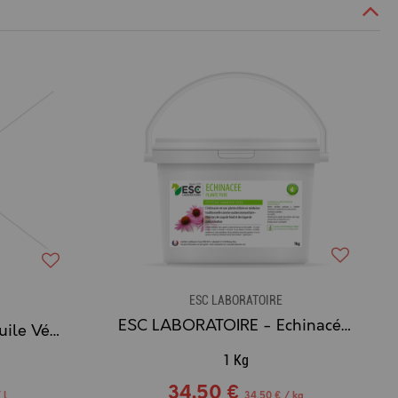
ESC LABORATOIRE
ESC LABORATOIRE - Echinacée, défenses immunitaires - 1kg
ESC LABORATOIRE - Huile Végétale de Neem, Parasites Externes & Purification
1 Kg
34,50 €
 l
34,50 € / kg