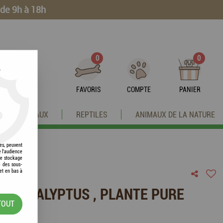
 de 9h à 18h
0
0
?
FAVORIS
COMPTE
PANIER
OISEAUX
REPTILES
ANIMAUX DE LA NATURE
res, peuvent
e l'audience
 le stockage
e des sous-
et en bas à
 - EUCALYPTUS , PLANTE PURE
TOUT