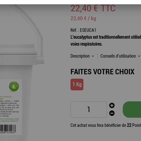
22
,
40
€
TTC
22,40 € / kg
Réf. :
ESEUCA1
L’eucalyptus est traditionnellement utili
voies respiratoires.
Description
Conseils d'utilisation
FAITES VOTRE CHOIX
1 Kg
Cet achat vous fera bénéficier de
22
Point