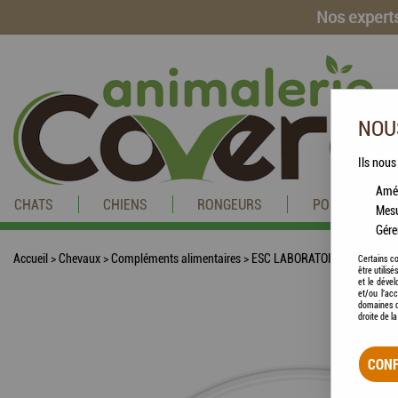
Nos experts
NOUS
Ils nous
Amél
CHATS
CHIENS
RONGEURS
POISSONS
Mesu
Gére
Accueil
>
Chevaux
>
Compléments alimentaires
>
ESC LABORATOIRE - Eucalyptu
Certains co
être utilis
et le dével
et/ou l'ac
domaines d
droite de l
CONF