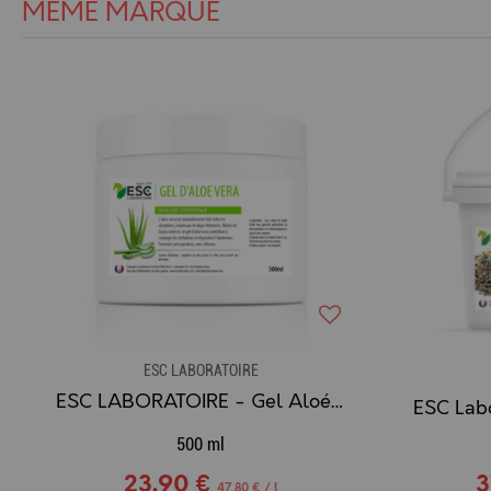
MÊME MARQUE
ESC LABORATOIRE
ESC LABORATOIRE - Gel Aloé Vera, soin épiderme - 500ml
500 ml
23,90 €
3
47,80 € / l