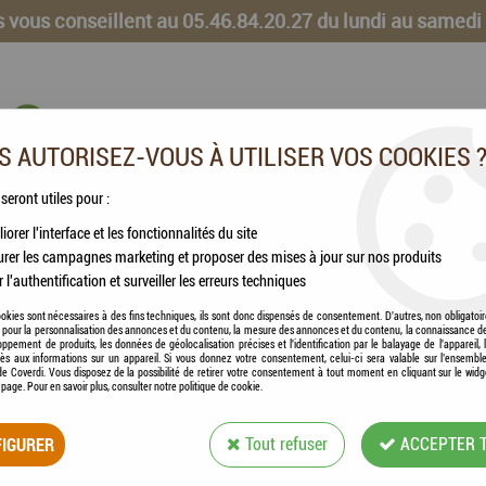
 vous conseillent au 05.46.84.20.27 du lundi au samedi
 AUTORISEZ-VOUS À UTILISER VOS COOKIES 
 seront utiles pour :
iorer l'interface et les fonctionnalités du site
CHEVAUX
VOLAILLES
ANIMAUX DE LA FERME
rer les campagnes marketing et proposer des mises à jour sur nos produits
r l'authentification et surveiller les erreurs techniques
s , Plante Pure
okies sont nécessaires à des fins techniques, ils sont donc dispensés de consentement. D'autres, non obligatoi
és pour la personnalisation des annonces et du contenu, la mesure des annonces et du contenu, la connaissance d
oppement de produits, les données de géolocalisation précises et l'identification par le balayage de l'appareil,
cès aux informations sur un appareil. Si vous donnez votre consentement, celui-ci sera valable sur l’ensembl
e Coverdi. Vous disposez de la possibilité de retirer votre consentement à tout moment en cliquant sur le widg
a page. Pour en savoir plus, consulter notre politique de cookie.
ESC LABORATOIRE
IGURER
Tout refuser
ACCEPTER 
Soyez le premier à donner votre avis !