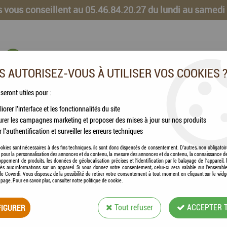
 vous conseillent au 05.46.84.20.27 du lundi au samedi
 AUTORISEZ-VOUS À UTILISER VOS COOKIES 
 seront utiles pour :
iorer l'interface et les fonctionnalités du site
CHEVAUX
VOLAILLES
ANIMAUX DE LA FERME
rer les campagnes marketing et proposer des mises à jour sur nos produits
r l'authentification et surveiller les erreurs techniques
okies sont nécessaires à des fins techniques, ils sont donc dispensés de consentement. D'autres, non obligatoi
és pour la personnalisation des annonces et du contenu, la mesure des annonces et du contenu, la connaissance d
oppement de produits, les données de géolocalisation précises et l'identification par le balayage de l'appareil,
cès aux informations sur un appareil. Si vous donnez votre consentement, celui-ci sera valable sur l’ensembl
e Coverdi. Vous disposez de la possibilité de retirer votre consentement à tout moment en cliquant sur le widg
ROYAL CANIN - PE
a page. Pour en savoir plus, consulter notre politique de cookie.
Soyez le premier à donner votre avis !
IGURER
Tout refuser
ACCEPTER 