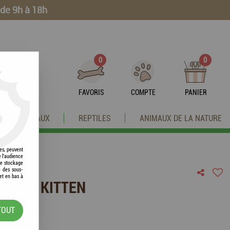
 de 9h à 18h
0
0
?
FAVORIS
COMPTE
PANIER
OISEAUX
REPTILES
ANIMAUX DE LA NATURE
res, peuvent
e l'audience
 le stockage
e des sous-
et en bas à
RSIAN KITTEN
TOUT