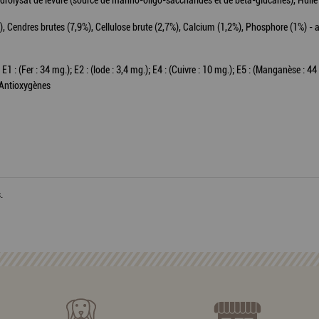
rolysat de levure (source de manno-oligo-saccharides et de bêta-glucanes), Huile d
, Cendres brutes (7,9%), Cellulose brute (2,7%), Calcium (1,2%), Phosphore (1%) - a
1 : (Fer : 34 mg.); E2 : (lode : 3,4 mg.); E4 : (Cuivre : 10 mg.); E5 : (Manganèse : 44 
; Antioxygènes
.