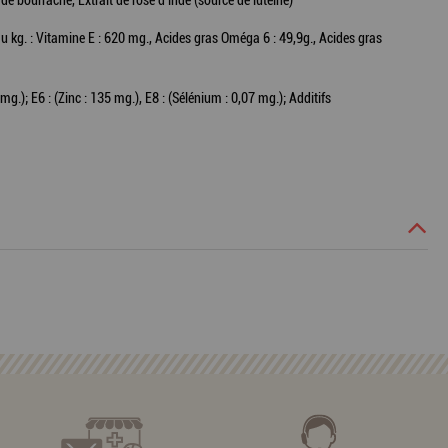
e bourrache, Extrait de rose d'inde (source de lutéine)
u kg. : Vitamine E : 620 mg., Acides gras Oméga 6 : 49,9g., Acides gras
mg.); E6 : (Zinc : 135 mg.), E8 : (Sélénium : 0,07 mg.); Additifs