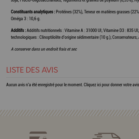
soja, Fructo-oligosaccharides, Téguments et graines de psyllium (0,35%), Hyd
Constituants analytiques :
Protéines (32%), Teneur en matières grasses (22%)
Oméga 3 : 10,6 g.
Additifs :
Additifs nutritionnels : Vitamine A : 31000 UI; Vitamine D3 : 835 UI; E
technologiques : Clinoptilolite d'origine sédimentaire (10 g.); Conservateurs
A conserver dans un endroit frais et sec
LISTE DES AVIS
Aucun avis n'a été enregistré pour le moment.
Cliquez ici pour donner votre avis