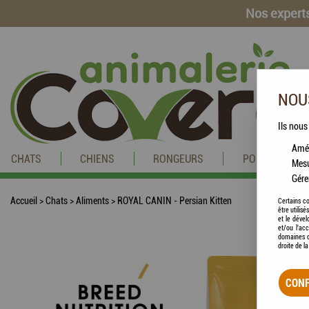
Nos experts
NOUS
Ils nous
Amél
CHATS
CHIENS
RONGEURS
POISSONS
Mesu
Gére
Accueil
>
Chats
>
Aliments
>
ROYAL CANIN - Persian Kitten
Certains co
être utilis
et le dével
et/ou l'ac
domaines d
droite de l
CONF