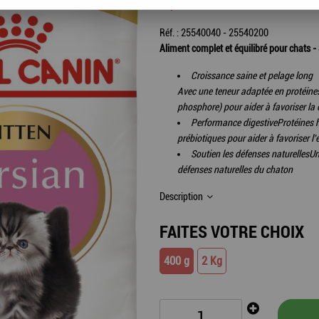
6
,
95
€
TTC
Réf. :
25540040 - 25540200
Aliment complet et équilibré pour chats 
Croissance saine et pelage long
Avec une teneur adaptée en protéines
phosphore) pour aider à favoriser la 
Performance digestive
Protéines h
prébiotiques pour aider à favoriser l'é
Soutien les défenses naturelles
Un
défenses naturelles du chaton
Description
FAITES VOTRE CHOIX
400 g
2 Kg