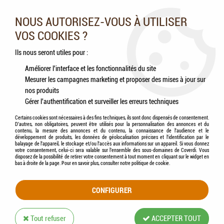
Nos experts vous conseillent au 05.46.84.20.27 du lundi au
samedi de 9h à 18h
NOUS AUTORISEZ-VOUS À UTILISER
VOS COOKIES ?
0
Ils nous seront utiles pour :
Améliorer l'interface et les fonctionnalités du site
Mesurer les campagnes marketing et proposer des mises à jour sur
Accueil
>
Chats
>
Aliments
>
ROYAL CANIN - Instinctive sauce 12x85g
nos produits
Gérer l'authentification et surveiller les erreurs techniques
Certains cookies sont nécessaires à des fins techniques, ils sont donc dispensés de consentement.
D'autres, non obligatoires, peuvent être utilisés pour la personnalisation des annonces et du
contenu, la mesure des annonces et du contenu, la connaissance de l'audience et le
développement de produits, les données de géolocalisation précises et l'identification par le
balayage de l'appareil, le stockage et/ou l'accès aux informations sur un appareil. Si vous donnez
votre consentement, celui-ci sera valable sur l’ensemble des sous-domaines de Coverdi. Vous
disposez de la possibilité de retirer votre consentement à tout moment en cliquant sur le widget en
bas à droite de la page. Pour en savoir plus, consulter notre politique de cookie.
CONFIGURER
Tout refuser
ACCEPTER TOUT