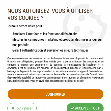
Nos experts vous conseillent au 05.46.84.20.27 du lundi au
samedi de 9h à 18h
NOUS AUTORISEZ-VOUS À UTILISER
VOS COOKIES ?
0
Ils nous seront utiles pour :
Améliorer l'interface et les fonctionnalités du site
Mesurer les campagnes marketing et proposer des mises à jour sur
Accueil
>
Chats
>
Aliments
nos produits
Gérer l'authentification et surveiller les erreurs techniques
ALIMENTS
Certains cookies sont nécessaires à des fins techniques, ils sont donc dispensés de consentement.
D'autres, non obligatoires, peuvent être utilisés pour la personnalisation des annonces et du
contenu, la mesure des annonces et du contenu, la connaissance de l'audience et le
développement de produits, les données de géolocalisation précises et l'identification par le
balayage de l'appareil, le stockage et/ou l'accès aux informations sur un appareil. Si vous donnez
votre consentement, celui-ci sera valable sur l’ensemble des sous-domaines de Coverdi. Vous
disposez de la possibilité de retirer votre consentement à tout moment en cliquant sur le widget en
TRIER & FILTRER
bas à droite de la page. Pour en savoir plus, consulter notre politique de cookie.
CONFIGURER
60 articles sur
180
Tout refuser
ACCEPTER TOUT