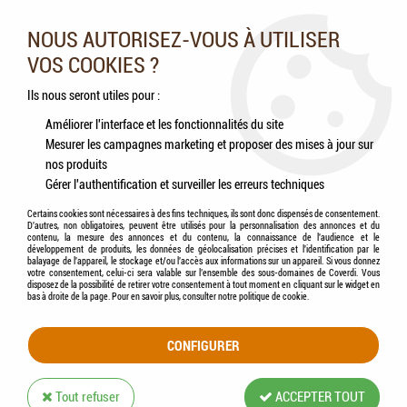
Nos experts vous conseillent au 05.46.84.20.27 du lundi au
samedi de 9h à 18h
NOUS AUTORISEZ-VOUS À UTILISER
VOS COOKIES ?
0
Ils nous seront utiles pour :
Améliorer l'interface et les fonctionnalités du site
Mesurer les campagnes marketing et proposer des mises à jour sur
Accueil
>
Chevaux
>
Hygiène & Soins
>
Soins des sabots
nos produits
Gérer l'authentification et surveiller les erreurs techniques
SOINS DES SABOTS
Certains cookies sont nécessaires à des fins techniques, ils sont donc dispensés de consentement.
D'autres, non obligatoires, peuvent être utilisés pour la personnalisation des annonces et du
contenu, la mesure des annonces et du contenu, la connaissance de l'audience et le
développement de produits, les données de géolocalisation précises et l'identification par le
balayage de l'appareil, le stockage et/ou l'accès aux informations sur un appareil. Si vous donnez
votre consentement, celui-ci sera valable sur l’ensemble des sous-domaines de Coverdi. Vous
disposez de la possibilité de retirer votre consentement à tout moment en cliquant sur le widget en
TRIER & FILTRER
bas à droite de la page. Pour en savoir plus, consulter notre politique de cookie.
CONFIGURER
18 articles sur
18
Tout refuser
ACCEPTER TOUT