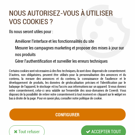
Nos experts vous conseillent au 05.46.84.20.27 du lundi au
samedi de 9h à 18h
NOUS AUTORISEZ-VOUS À UTILISER
VOS COOKIES ?
0
Ils nous seront utiles pour :
Améliorer l'interface et les fonctionnalités du site
Mesurer les campagnes marketing et proposer des mises à jour sur
Accueil
>
Chevaux
>
Hygiène & Soins
>
Soins des sabots
>
ESC LABORATOIRE -
nos produits
Onguent Nutrition à la kératine, soin corne sèche 1L
Gérer l'authentification et surveiller les erreurs techniques
Certains cookies sont nécessaires à des fins techniques, ils sont donc dispensés de consentement.
D'autres, non obligatoires, peuvent être utilisés pour la personnalisation des annonces et du
contenu, la mesure des annonces et du contenu, la connaissance de l'audience et le
développement de produits, les données de géolocalisation précises et l'identification par le
balayage de l'appareil, le stockage et/ou l'accès aux informations sur un appareil. Si vous donnez
votre consentement, celui-ci sera valable sur l’ensemble des sous-domaines de Coverdi. Vous
disposez de la possibilité de retirer votre consentement à tout moment en cliquant sur le widget en
bas à droite de la page. Pour en savoir plus, consulter notre politique de cookie.
CONFIGURER
Tout refuser
ACCEPTER TOUT