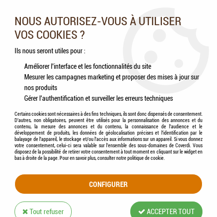
Nos experts vous conseillent au 05.46.84.20.27 du lundi au
samedi de 9h à 18h
NOUS AUTORISEZ-VOUS À UTILISER
VOS COOKIES ?
0
Ils nous seront utiles pour :
Améliorer l'interface et les fonctionnalités du site
Mesurer les campagnes marketing et proposer des mises à jour sur
Accueil
>
Chevaux
>
Hygiène & Soins
>
Soins des sabots
>
ESC LABORATOIRE -
nos produits
Goudron Végétal, protection de la corne - 500ml
Gérer l'authentification et surveiller les erreurs techniques
Certains cookies sont nécessaires à des fins techniques, ils sont donc dispensés de consentement.
D'autres, non obligatoires, peuvent être utilisés pour la personnalisation des annonces et du
contenu, la mesure des annonces et du contenu, la connaissance de l'audience et le
développement de produits, les données de géolocalisation précises et l'identification par le
balayage de l'appareil, le stockage et/ou l'accès aux informations sur un appareil. Si vous donnez
votre consentement, celui-ci sera valable sur l’ensemble des sous-domaines de Coverdi. Vous
disposez de la possibilité de retirer votre consentement à tout moment en cliquant sur le widget en
bas à droite de la page. Pour en savoir plus, consulter notre politique de cookie.
CONFIGURER
Tout refuser
ACCEPTER TOUT