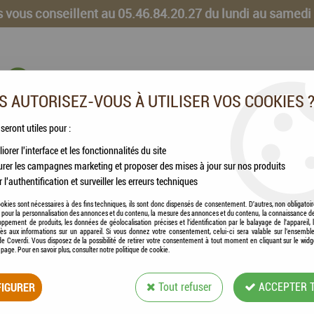
 vous conseillent au 05.46.84.20.27 du lundi au samedi
 AUTORISEZ-VOUS À UTILISER VOS COOKIES 
 seront utiles pour :
iorer l'interface et les fonctionnalités du site
CHEVAUX
VOLAILLES
ANIMAUX DE LA FERME
rer les campagnes marketing et proposer des mises à jour sur nos produits
r l'authentification et surveiller les erreurs techniques
uent à l'Huile de Laurier Blond, entretien du sabot - 1L
okies sont nécessaires à des fins techniques, ils sont donc dispensés de consentement. D'autres, non obligatoi
és pour la personnalisation des annonces et du contenu, la mesure des annonces et du contenu, la connaissance d
oppement de produits, les données de géolocalisation précises et l'identification par le balayage de l'appareil,
cès aux informations sur un appareil. Si vous donnez votre consentement, celui-ci sera valable sur l’ensembl
e Coverdi. Vous disposez de la possibilité de retirer votre consentement à tout moment en cliquant sur le widg
a page. Pour en savoir plus, consulter notre politique de cookie.
ESC LABORATOIRE 
IGURER
Tout refuser
ACCEPTER 
BLOND, ENTRETIEN