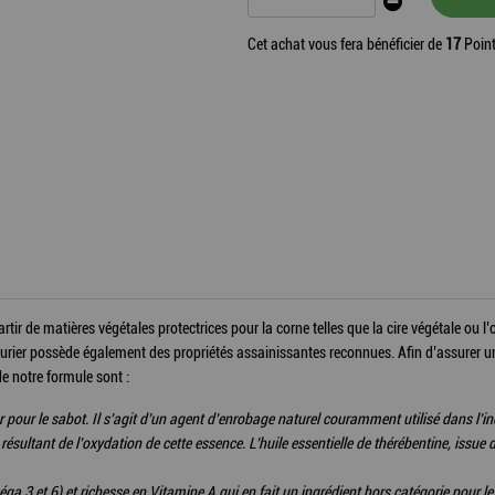
Cet achat vous fera bénéficier de
17
Point
ir de matières végétales protectrices pour la corne telles que la cire végétale ou l’
aurier possède également des propriétés assainissantes reconnues. Afin d’assurer u
e notre formule sont :
 pour le sabot. Il s’agit d’un agent d’enrobage naturel couramment utilisé dans l’i
résultant de l’oxydation de cette essence. L’huile essentielle de thérébentine, issue d
éga 3 et 6) et richesse en Vitamine A qui en fait un ingrédient hors catégorie pour le