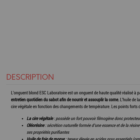
DESCRIPTION
L’onguent blond ESC Laboratoire est un onguent de haute qualité réalisé à part
entretien quotidien du sabot afin de nourrir et assouplir la corne.
L’huile de l
cire végétale en fonction des changements de température. Les points forts d
La cire végétale
: possède un fort pouvoir filmogène donc protecteur
Oléorésine
: sécrétion naturelle formée d’une essence et de la résine 
ses propriétés purifiantes
Huile de foie de morue
: teneur élevée en acides gras essentiels (om