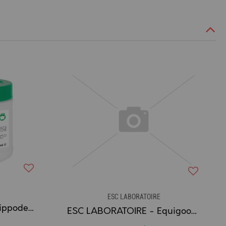
ESC LABORATOIRE
ESC LABORATOIRE - Hippoderm Baume, Crevasses - 500ml
ESC LABORATOIRE - Equigood Friandise Chevaux RÉGLISSE