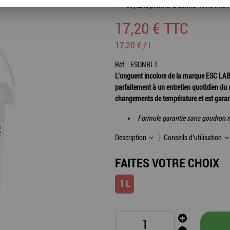
Soyez le premier à donner votre avis !
17
,
20
€
TTC
17,20 € / l
Réf. :
ESONBL1
L'onguent incolore de la marque ESC LABO
parfaitement à un entretien quotidien du s
changements de température et est garan
Formule garantie sans goudron n
Description
Conseils d'utilisation
FAITES VOTRE CHOIX
1 L