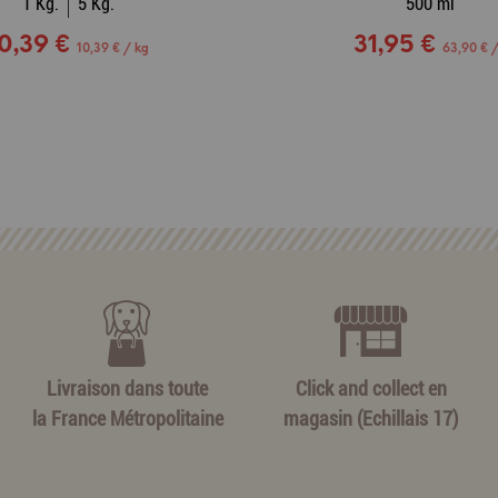
1 Kg.
5 Kg.
500 ml
0,39 €
31,95 €
10,39 € / kg
63,90 € /
Livraison dans toute
Click and collect en
la France Métropolitaine
magasin (Echillais 17)