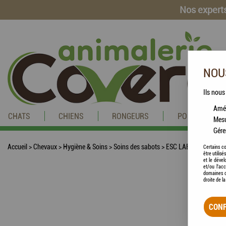
Nos experts
NOUS
Ils nous
Amél
CHATS
CHIENS
RONGEURS
POISSONS
Mesu
Gére
Accueil
>
Chevaux
>
Hygiène & Soins
>
Soins des sabots
>
ESC LABORATOIRE - Ong
Certains co
être utilis
et le dével
et/ou l'ac
domaines d
droite de l
CONF