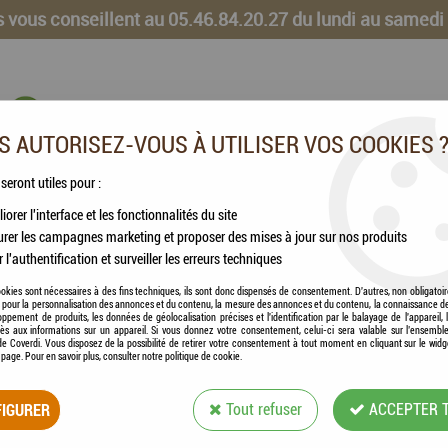
 vous conseillent au 05.46.84.20.27 du lundi au samedi
 AUTORISEZ-VOUS À UTILISER VOS COOKIES 
 seront utiles pour :
iorer l'interface et les fonctionnalités du site
CHEVAUX
VOLAILLES
ANIMAUX DE LA FERME
rer les campagnes marketing et proposer des mises à jour sur nos produits
r l'authentification et surveiller les erreurs techniques
otection & souplesse des articulations - 1L
okies sont nécessaires à des fins techniques, ils sont donc dispensés de consentement. D'autres, non obligatoi
és pour la personnalisation des annonces et du contenu, la mesure des annonces et du contenu, la connaissance d
oppement de produits, les données de géolocalisation précises et l'identification par le balayage de l'appareil,
cès aux informations sur un appareil. Si vous donnez votre consentement, celui-ci sera valable sur l’ensembl
e Coverdi. Vous disposez de la possibilité de retirer votre consentement à tout moment en cliquant sur le widg
a page. Pour en savoir plus, consulter notre politique de cookie.
ESC LABORATOIRE 
IGURER
Tout refuser
ACCEPTER 
SOUPLESSE DES A