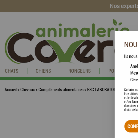
Nos experts
NOUS
Ils nous
Amél
CHATS
CHIENS
RONGEURS
POISSONS
Mesu
Gére
Accueil
>
Chevaux
>
Compléments alimentaires
>
ESC LABORATOIRE - Siliflex, pr
Certains co
être utilis
et le dével
et/ou l'ac
domaines d
droite de l
CONF