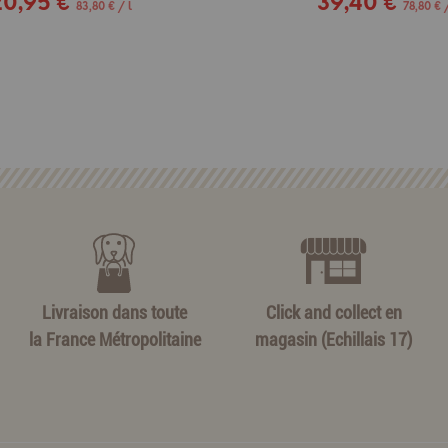
20,95 €
39,40 €
83,80 € / l
78,80 € /
Livraison dans toute
Click and collect en
la France Métropolitaine
magasin (Echillais 17)