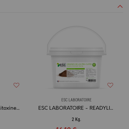
ESC LABORATOIRE
ESC LABORATOIRE - Elitoxine, drainage detox - 500ml
ESC LABORATOIRE - READYLIN Graines de Lin Pré-Cuites (Pêtes à l'Emploi) / Oméga 3, Transit Intestinal
2 Kg.