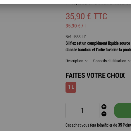
Soyez le premier à donner votre avis !
35
,
90
€
TTC
35,90 € / l
Réf. :
ESSILI1
Siliflex est un complément liquide source d
dans le bambou et l’ortie favorise la prod
Description
Conseils d'utilisation
FAITES VOTRE CHOIX
1 L
Cet achat vous fera bénéficier de
35
Point