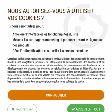
Nos experts vous conseillent au 05.46.84.20.27 du lundi au
samedi de 9h à 18h
NOUS AUTORISEZ-VOUS À UTILISER
VOS COOKIES ?
0
Ils nous seront utiles pour :
Améliorer l'interface et les fonctionnalités du site
Mesurer les campagnes marketing et proposer des mises à jour sur
Accueil
>
Poissons
>
Décorations
nos produits
Gérer l'authentification et surveiller les erreurs techniques
DÉCORATIONS
Certains cookies sont nécessaires à des fins techniques, ils sont donc dispensés de consentement.
D'autres, non obligatoires, peuvent être utilisés pour la personnalisation des annonces et du
contenu, la mesure des annonces et du contenu, la connaissance de l'audience et le
développement de produits, les données de géolocalisation précises et l'identification par le
balayage de l'appareil, le stockage et/ou l'accès aux informations sur un appareil. Si vous donnez
votre consentement, celui-ci sera valable sur l’ensemble des sous-domaines de Coverdi. Vous
disposez de la possibilité de retirer votre consentement à tout moment en cliquant sur le widget en
TRIER & FILTRER
bas à droite de la page. Pour en savoir plus, consulter notre politique de cookie.
CONFIGURER
41 articles sur
41
Tout refuser
ACCEPTER TOUT