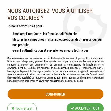
Nos experts vous conseillent au 05.46.84.20.27 du lundi au
samedi de 9h à 18h
NOUS AUTORISEZ-VOUS À UTILISER
VOS COOKIES ?
0
Ils nous seront utiles pour :
Améliorer l'interface et les fonctionnalités du site
Mesurer les campagnes marketing et proposer des mises à jour sur
Accueil
>
Poissons
>
Décorations
>
Décors
nos produits
Gérer l'authentification et surveiller les erreurs techniques
DÉCORS
Certains cookies sont nécessaires à des fins techniques, ils sont donc dispensés de consentement.
D'autres, non obligatoires, peuvent être utilisés pour la personnalisation des annonces et du
contenu, la mesure des annonces et du contenu, la connaissance de l'audience et le
développement de produits, les données de géolocalisation précises et l'identification par le
balayage de l'appareil, le stockage et/ou l'accès aux informations sur un appareil. Si vous donnez
votre consentement, celui-ci sera valable sur l’ensemble des sous-domaines de Coverdi. Vous
disposez de la possibilité de retirer votre consentement à tout moment en cliquant sur le widget en
TRIER & FILTRER
bas à droite de la page. Pour en savoir plus, consulter notre politique de cookie.
CONFIGURER
20 articles sur
20
Tout refuser
ACCEPTER TOUT