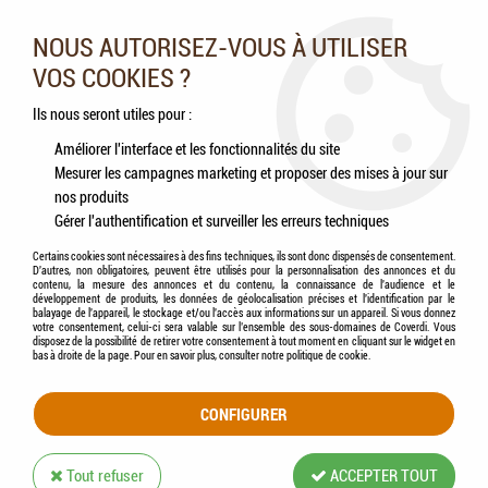
Nos experts vous conseillent au 05.46.84.20.27 du lundi au
samedi de 9h à 18h
NOUS AUTORISEZ-VOUS À UTILISER
VOS COOKIES ?
0
Ils nous seront utiles pour :
Améliorer l'interface et les fonctionnalités du site
Mesurer les campagnes marketing et proposer des mises à jour sur
Accueil
>
Poissons
>
Accessoires de nettoyage
nos produits
Gérer l'authentification et surveiller les erreurs techniques
ACCESSOIRES DE NETTOYAGE
Certains cookies sont nécessaires à des fins techniques, ils sont donc dispensés de consentement.
D'autres, non obligatoires, peuvent être utilisés pour la personnalisation des annonces et du
contenu, la mesure des annonces et du contenu, la connaissance de l'audience et le
développement de produits, les données de géolocalisation précises et l'identification par le
balayage de l'appareil, le stockage et/ou l'accès aux informations sur un appareil. Si vous donnez
votre consentement, celui-ci sera valable sur l’ensemble des sous-domaines de Coverdi. Vous
disposez de la possibilité de retirer votre consentement à tout moment en cliquant sur le widget en
TRIER & FILTRER
bas à droite de la page. Pour en savoir plus, consulter notre politique de cookie.
CONFIGURER
12 articles sur
12
Tout refuser
ACCEPTER TOUT