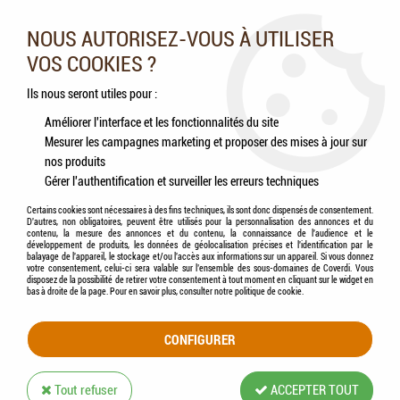
Nos experts vous conseillent au 05.46.84.20.27 du lundi au
samedi de 9h à 18h
NOUS AUTORISEZ-VOUS À UTILISER
VOS COOKIES ?
0
Ils nous seront utiles pour :
Améliorer l'interface et les fonctionnalités du site
Mesurer les campagnes marketing et proposer des mises à jour sur
Accueil
>
Poissons
>
Décorations
>
Plantes artificielles
>
ZOLUX - Déco
nos produits
Composition Verdure Taille M
Gérer l'authentification et surveiller les erreurs techniques
Certains cookies sont nécessaires à des fins techniques, ils sont donc dispensés de consentement.
D'autres, non obligatoires, peuvent être utilisés pour la personnalisation des annonces et du
contenu, la mesure des annonces et du contenu, la connaissance de l'audience et le
développement de produits, les données de géolocalisation précises et l'identification par le
balayage de l'appareil, le stockage et/ou l'accès aux informations sur un appareil. Si vous donnez
votre consentement, celui-ci sera valable sur l’ensemble des sous-domaines de Coverdi. Vous
disposez de la possibilité de retirer votre consentement à tout moment en cliquant sur le widget en
bas à droite de la page. Pour en savoir plus, consulter notre politique de cookie.
CONFIGURER
Tout refuser
ACCEPTER TOUT