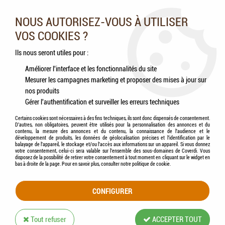
Nos experts vous conseillent au 05.46.84.20.27 du lundi au
samedi de 9h à 18h
NOUS AUTORISEZ-VOUS À UTILISER
VOS COOKIES ?
0
Ils nous seront utiles pour :
Améliorer l'interface et les fonctionnalités du site
Mesurer les campagnes marketing et proposer des mises à jour sur
Accueil
>
Poissons
>
Poissons de bassin
>
Traitements de l'eau
nos produits
Gérer l'authentification et surveiller les erreurs techniques
TRAITEMENTS DE L'EAU
Certains cookies sont nécessaires à des fins techniques, ils sont donc dispensés de consentement.
D'autres, non obligatoires, peuvent être utilisés pour la personnalisation des annonces et du
contenu, la mesure des annonces et du contenu, la connaissance de l'audience et le
développement de produits, les données de géolocalisation précises et l'identification par le
balayage de l'appareil, le stockage et/ou l'accès aux informations sur un appareil. Si vous donnez
votre consentement, celui-ci sera valable sur l’ensemble des sous-domaines de Coverdi. Vous
disposez de la possibilité de retirer votre consentement à tout moment en cliquant sur le widget en
TRIER & FILTRER
bas à droite de la page. Pour en savoir plus, consulter notre politique de cookie.
CONFIGURER
3 articles sur
3
Tout refuser
ACCEPTER TOUT