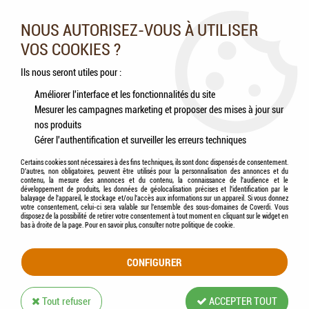
Nos experts vous conseillent au 05.46.84.20.27 du lundi au
samedi de 9h à 18h
NOUS AUTORISEZ-VOUS À UTILISER
VOS COOKIES ?
0
Ils nous seront utiles pour :
Améliorer l'interface et les fonctionnalités du site
Mesurer les campagnes marketing et proposer des mises à jour sur
Accueil
>
Oiseaux
>
Pigeons
>
Compléments alimentaires
nos produits
Gérer l'authentification et surveiller les erreurs techniques
COMPLÉMENTS ALIMENTAIRES
Certains cookies sont nécessaires à des fins techniques, ils sont donc dispensés de consentement.
D'autres, non obligatoires, peuvent être utilisés pour la personnalisation des annonces et du
contenu, la mesure des annonces et du contenu, la connaissance de l'audience et le
développement de produits, les données de géolocalisation précises et l'identification par le
balayage de l'appareil, le stockage et/ou l'accès aux informations sur un appareil. Si vous donnez
votre consentement, celui-ci sera valable sur l’ensemble des sous-domaines de Coverdi. Vous
disposez de la possibilité de retirer votre consentement à tout moment en cliquant sur le widget en
TRIER & FILTRER
bas à droite de la page. Pour en savoir plus, consulter notre politique de cookie.
CONFIGURER
4 articles sur
4
Tout refuser
ACCEPTER TOUT