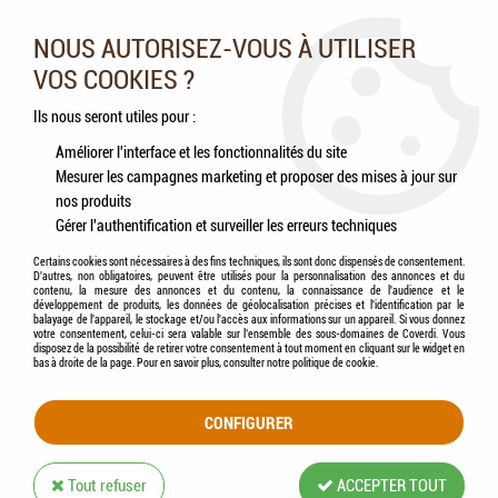
Nos experts vous conseillent au 05.46.84.20.27 du lundi au
samedi de 9h à 18h
NOUS AUTORISEZ-VOUS À UTILISER
VOS COOKIES ?
0
Ils nous seront utiles pour :
Améliorer l'interface et les fonctionnalités du site
Mesurer les campagnes marketing et proposer des mises à jour sur
Accueil
>
Chiens
>
Accessoires
>
Rafraichissement
nos produits
Gérer l'authentification et surveiller les erreurs techniques
RAFRAICHISSEMENT
Certains cookies sont nécessaires à des fins techniques, ils sont donc dispensés de consentement.
D'autres, non obligatoires, peuvent être utilisés pour la personnalisation des annonces et du
contenu, la mesure des annonces et du contenu, la connaissance de l'audience et le
développement de produits, les données de géolocalisation précises et l'identification par le
balayage de l'appareil, le stockage et/ou l'accès aux informations sur un appareil. Si vous donnez
votre consentement, celui-ci sera valable sur l’ensemble des sous-domaines de Coverdi. Vous
disposez de la possibilité de retirer votre consentement à tout moment en cliquant sur le widget en
TRIER & FILTRER
bas à droite de la page. Pour en savoir plus, consulter notre politique de cookie.
CONFIGURER
7 articles sur
7
Tout refuser
ACCEPTER TOUT