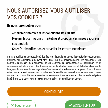
Nos experts vous conseillent au 05.46.84.20.27 du lundi au
samedi de 9h à 18h
NOUS AUTORISEZ-VOUS À UTILISER
VOS COOKIES ?
0
Ils nous seront utiles pour :
Améliorer l'interface et les fonctionnalités du site
Mesurer les campagnes marketing et proposer des mises à jour sur
Accueil
>
Chiens
>
Aliments
nos produits
Gérer l'authentification et surveiller les erreurs techniques
ALIMENTS
Certains cookies sont nécessaires à des fins techniques, ils sont donc dispensés de consentement.
D'autres, non obligatoires, peuvent être utilisés pour la personnalisation des annonces et du
contenu, la mesure des annonces et du contenu, la connaissance de l'audience et le
développement de produits, les données de géolocalisation précises et l'identification par le
balayage de l'appareil, le stockage et/ou l'accès aux informations sur un appareil. Si vous donnez
votre consentement, celui-ci sera valable sur l’ensemble des sous-domaines de Coverdi. Vous
disposez de la possibilité de retirer votre consentement à tout moment en cliquant sur le widget en
TRIER & FILTRER
bas à droite de la page. Pour en savoir plus, consulter notre politique de cookie.
CONFIGURER
60 articles sur
290
Tout refuser
ACCEPTER TOUT