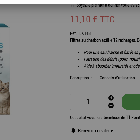
Soyez le premier à donner votre avis !
11
,
10
€
TTC
Réf. :
EX148
Filtres au charbon actif + 12 recharges
Pour une eau fraîche et filtrée e
Filtration des débris (poils, nourrit
Aide à absorber impuretés et ode
Description
Conseils d'utilisation
Cet achat vous fera bénéficier de
11
Point
Recevoir une alerte