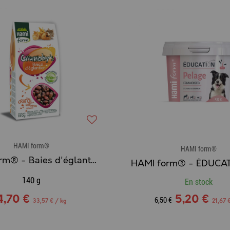
HAMI form®
HAMI form®
HAMI form® - Baies d'églantier
140 g
En stock
4,70 €
5,20 €
6,50 €
33,57 € / kg
21,67 