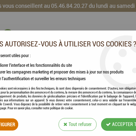
 vous conseillent au 05.46.84.20.27 du lundi au samedi
 AUTORISEZ-VOUS À UTILISER VOS COOKIES 
 seront utiles pour :
iorer l'interface et les fonctionnalités du site
CHEVAUX
VOLAILLES
ANIMAUX DE LA FERME
rer les campagnes marketing et proposer des mises à jour sur nos produits
r l'authentification et surveiller les erreurs techniques
rbon Actif + 12 Recharges
okies sont nécessaires à des fins techniques, ils sont donc dispensés de consentement. D'autres, non obligatoi
és pour la personnalisation des annonces et du contenu, la mesure des annonces et du contenu, la connaissance d
oppement de produits, les données de géolocalisation précises et l'identification par le balayage de l'appareil,
cès aux informations sur un appareil. Si vous donnez votre consentement, celui-ci sera valable sur l’ensembl
e Coverdi. Vous disposez de la possibilité de retirer votre consentement à tout moment en cliquant sur le widg
a page. Pour en savoir plus, consulter notre politique de cookie.
HAMI FORM® - FIL
IGURER
Tout refuser
ACCEPTER 
RECHARGES