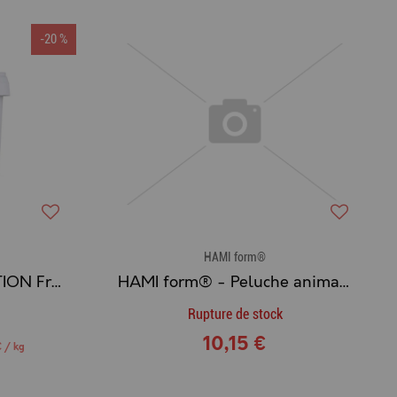
-20 %
HAMI form®
HAMI form® - ÉDUCATION Friandises Chien PELAGE
HAMI form® - Peluche animaux de ferme vache
Rupture de stock
10,15 €
€ / kg