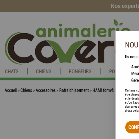
Nos experts
NOUS
Ils nous
Amél
CHATS
CHIENS
RONGEURS
POISSONS
Mesu
Gére
Accueil
>
Chiens
>
Accessoires
>
Rafraichissement
>
HAMI form® - Filtre au Cha
Certains co
être utilis
et le dével
et/ou l'ac
domaines d
droite de l
CONF