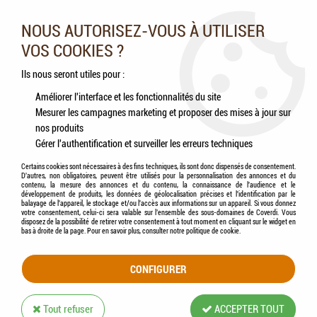
Nos experts vous conseillent au 05.46.84.20.27 du lundi au
samedi de 9h à 18h
NOUS AUTORISEZ-VOUS À UTILISER
VOS COOKIES ?
0
Ils nous seront utiles pour :
Améliorer l'interface et les fonctionnalités du site
Mesurer les campagnes marketing et proposer des mises à jour sur
Accueil
>
Chevaux
>
Fourrages
>
Enrubannages
nos produits
Gérer l'authentification et surveiller les erreurs techniques
ENRUBANNAGES
Certains cookies sont nécessaires à des fins techniques, ils sont donc dispensés de consentement.
D'autres, non obligatoires, peuvent être utilisés pour la personnalisation des annonces et du
contenu, la mesure des annonces et du contenu, la connaissance de l'audience et le
développement de produits, les données de géolocalisation précises et l'identification par le
balayage de l'appareil, le stockage et/ou l'accès aux informations sur un appareil. Si vous donnez
votre consentement, celui-ci sera valable sur l’ensemble des sous-domaines de Coverdi. Vous
disposez de la possibilité de retirer votre consentement à tout moment en cliquant sur le widget en
TRIER & FILTRER
bas à droite de la page. Pour en savoir plus, consulter notre politique de cookie.
CONFIGURER
2 articles sur
2
Tout refuser
ACCEPTER TOUT