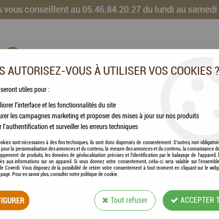
 vous conseillent au 05.46.84.20.27 du lundi au samedi
 AUTORISEZ-VOUS À UTILISER VOS COOKIES 
 seront utiles pour :
iorer l'interface et les fonctionnalités du site
CHEVAUX
VOLAILLES
ANIMAUX DE LA FERME
rer les campagnes marketing et proposer des mises à jour sur nos produits
r l'authentification et surveiller les erreurs techniques
okies sont nécessaires à des fins techniques, ils sont donc dispensés de consentement. D'autres, non obligatoi
és pour la personnalisation des annonces et du contenu, la mesure des annonces et du contenu, la connaissance d
oppement de produits, les données de géolocalisation précises et l'identification par le balayage de l'appareil,
cès aux informations sur un appareil. Si vous donnez votre consentement, celui-ci sera valable sur l’ensembl
PIÈGES
e Coverdi. Vous disposez de la possibilité de retirer votre consentement à tout moment en cliquant sur le widg
a page. Pour en savoir plus, consulter notre politique de cookie.
ÈGES À RATS SOURIS MULOTS CAMPAGN
IGURER
Tout refuser
ACCEPTER 