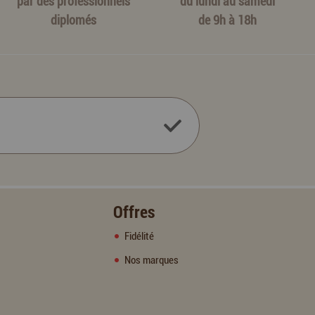
par des professionnels
du lundi au samedi
diplomés
de 9h à 18h
Offres
Fidélité
Nos marques