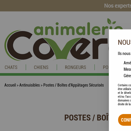
Nos experts
NOUS
Ils nous
Amél
CHATS
CHIENS
RONGEURS
POISSONS
Mesu
Gére
Accueil
>
Antinuisibles
>
Postes / Boîtes d'Appâtages Sécurisés
Certains co
être utilis
et le dével
et/ou l'ac
domaines d
droite de l
POSTES / BOÎTES D
CONF