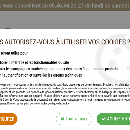
 vous conseillent au 05.46.84.20.27 du lundi au samedi
 AUTORISEZ-VOUS À UTILISER VOS COOKIES 
 seront utiles pour :
iorer l'interface et les fonctionnalités du site
CHEVAUX
VOLAILLES
ANIMAUX DE LA FERME
rer les campagnes marketing et proposer des mises à jour sur nos produits
r l'authentification et surveiller les erreurs techniques
okies sont nécessaires à des fins techniques, ils sont donc dispensés de consentement. D'autres, non obligatoi
és pour la personnalisation des annonces et du contenu, la mesure des annonces et du contenu, la connaissance d
oppement de produits, les données de géolocalisation précises et l'identification par le balayage de l'appareil,
cès aux informations sur un appareil. Si vous donnez votre consentement, celui-ci sera valable sur l’ensembl
POSTES / BOÎTES D'APPÂTAGES SÉCURISÉS
e Coverdi. Vous disposez de la possibilité de retirer votre consentement à tout moment en cliquant sur le widg
a page. Pour en savoir plus, consulter notre politique de cookie.
'APPATAGE RATS SOURIS SÉCURISÉS AV
IGURER
Tout refuser
ACCEPTER 