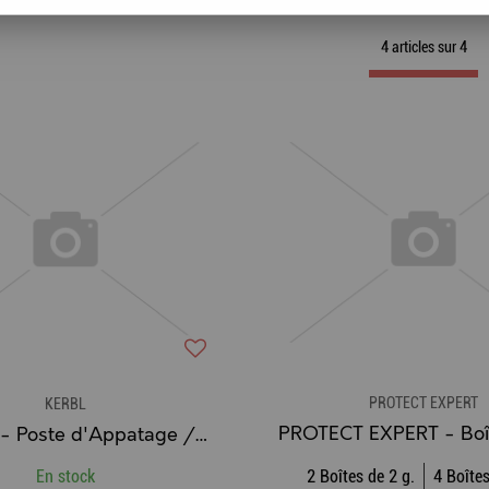
4 articles sur
4
PROTECT EXPERT
KERBL
KERBL® - Poste d'Appatage / Box de Piégeage en PVC pour Rat BlocBox Beta
En stock
2 Boîtes de 2 g.
4 Boîtes