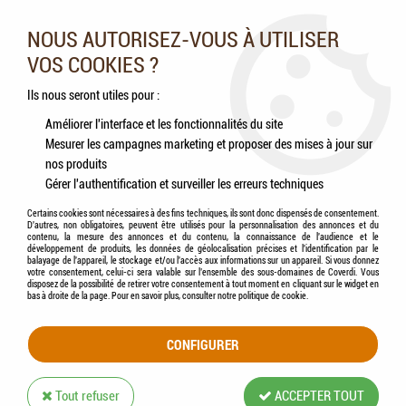
Nos experts vous conseillent au 05.46.84.20.27 du lundi au
samedi de 9h à 18h
NOUS AUTORISEZ-VOUS À UTILISER
VOS COOKIES ?
0
Ils nous seront utiles pour :
Améliorer l'interface et les fonctionnalités du site
Mesurer les campagnes marketing et proposer des mises à jour sur
Accueil
>
Chiens
>
Compléments alimentaires
>
Friandises
>
ZOLUX - Os calcium
nos produits
Gérer l'authentification et surveiller les erreurs techniques
Certains cookies sont nécessaires à des fins techniques, ils sont donc dispensés de consentement.
D'autres, non obligatoires, peuvent être utilisés pour la personnalisation des annonces et du
contenu, la mesure des annonces et du contenu, la connaissance de l'audience et le
développement de produits, les données de géolocalisation précises et l'identification par le
balayage de l'appareil, le stockage et/ou l'accès aux informations sur un appareil. Si vous donnez
votre consentement, celui-ci sera valable sur l’ensemble des sous-domaines de Coverdi. Vous
disposez de la possibilité de retirer votre consentement à tout moment en cliquant sur le widget en
bas à droite de la page. Pour en savoir plus, consulter notre politique de cookie.
CONFIGURER
Tout refuser
ACCEPTER TOUT