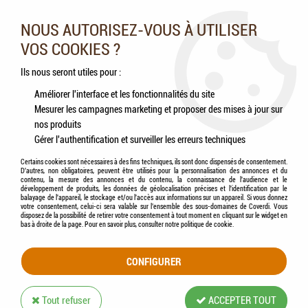
Nos experts vous conseillent au 05.46.84.20.27 du lundi au
samedi de 9h à 18h
NOUS AUTORISEZ-VOUS À UTILISER
VOS COOKIES ?
0
Ils nous seront utiles pour :
Améliorer l'interface et les fonctionnalités du site
Mesurer les campagnes marketing et proposer des mises à jour sur
Accueil
>
Chiens
>
Compléments alimentaires
>
Friandises
nos produits
Gérer l'authentification et surveiller les erreurs techniques
FRIANDISES
Certains cookies sont nécessaires à des fins techniques, ils sont donc dispensés de consentement.
D'autres, non obligatoires, peuvent être utilisés pour la personnalisation des annonces et du
contenu, la mesure des annonces et du contenu, la connaissance de l'audience et le
développement de produits, les données de géolocalisation précises et l'identification par le
balayage de l'appareil, le stockage et/ou l'accès aux informations sur un appareil. Si vous donnez
votre consentement, celui-ci sera valable sur l’ensemble des sous-domaines de Coverdi. Vous
disposez de la possibilité de retirer votre consentement à tout moment en cliquant sur le widget en
TRIER & FILTRER
bas à droite de la page. Pour en savoir plus, consulter notre politique de cookie.
CONFIGURER
60 articles sur
179
Tout refuser
ACCEPTER TOUT