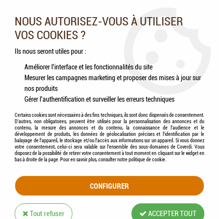
Nos experts vous conseillent au 05.46.84.20.27 du lundi au
samedi de 9h à 18h
NOUS AUTORISEZ-VOUS À UTILISER
VOS COOKIES ?
0
Ils nous seront utiles pour :
Améliorer l'interface et les fonctionnalités du site
Mesurer les campagnes marketing et proposer des mises à jour sur
Accueil
>
Chats
>
Accessoires
>
Soin de l'animal
>
ZOLUX - Brosse Slicker Doux
nos produits
Gamme ANAH
Gérer l'authentification et surveiller les erreurs techniques
Certains cookies sont nécessaires à des fins techniques, ils sont donc dispensés de consentement.
D'autres, non obligatoires, peuvent être utilisés pour la personnalisation des annonces et du
contenu, la mesure des annonces et du contenu, la connaissance de l'audience et le
développement de produits, les données de géolocalisation précises et l'identification par le
balayage de l'appareil, le stockage et/ou l'accès aux informations sur un appareil. Si vous donnez
votre consentement, celui-ci sera valable sur l’ensemble des sous-domaines de Coverdi. Vous
disposez de la possibilité de retirer votre consentement à tout moment en cliquant sur le widget en
bas à droite de la page. Pour en savoir plus, consulter notre politique de cookie.
CONFIGURER
Tout refuser
ACCEPTER TOUT