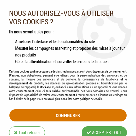
Nos experts vous conseillent au 05.46.84.20.27 du lundi au
samedi de 9h à 18h
NOUS AUTORISEZ-VOUS À UTILISER
VOS COOKIES ?
0
Ils nous seront utiles pour :
Améliorer l'interface et les fonctionnalités du site
Mesurer les campagnes marketing et proposer des mises à jour sur
Accueil
>
Chevaux
>
Aliments
nos produits
Gérer l'authentification et surveiller les erreurs techniques
ALIMENTS POUR CHEVAUX
Certains cookies sont nécessaires à des fins techniques, ils sont donc dispensés de consentement.
D'autres, non obligatoires, peuvent être utilisés pour la personnalisation des annonces et du
contenu, la mesure des annonces et du contenu, la connaissance de l'audience et le
développement de produits, les données de géolocalisation précises et l'identification par le
balayage de l'appareil, le stockage et/ou l'accès aux informations sur un appareil. Si vous donnez
votre consentement, celui-ci sera valable sur l’ensemble des sous-domaines de Coverdi. Vous
disposez de la possibilité de retirer votre consentement à tout moment en cliquant sur le widget en
ADULTES
bas à droite de la page. Pour en savoir plus, consulter notre politique de cookie.
CONFIGURER
Tout refuser
ACCEPTER TOUT