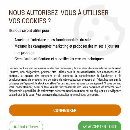
Nos experts vous conseillent au 05.46.84.20.27 du lundi au
samedi de 9h à 18h
NOUS AUTORISEZ-VOUS À UTILISER
VOS COOKIES ?
0
Ils nous seront utiles pour :
Améliorer l'interface et les fonctionnalités du site
Mesurer les campagnes marketing et proposer des mises à jour sur
Accueil
>
Chiens
>
Aliments
>
OPTI LIFE - Adult mini light / sterilised
nos produits
Gérer l'authentification et surveiller les erreurs techniques
Certains cookies sont nécessaires à des fins techniques, ils sont donc dispensés de consentement.
D'autres, non obligatoires, peuvent être utilisés pour la personnalisation des annonces et du
contenu, la mesure des annonces et du contenu, la connaissance de l'audience et le
développement de produits, les données de géolocalisation précises et l'identification par le
balayage de l'appareil, le stockage et/ou l'accès aux informations sur un appareil. Si vous donnez
votre consentement, celui-ci sera valable sur l’ensemble des sous-domaines de Coverdi. Vous
disposez de la possibilité de retirer votre consentement à tout moment en cliquant sur le widget en
bas à droite de la page. Pour en savoir plus, consulter notre politique de cookie.
CONFIGURER
Tout refuser
ACCEPTER TOUT