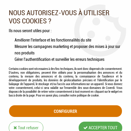
Nos experts vous conseillent au 05.46.84.20.27 du lundi au
samedi de 9h à 18h
NOUS AUTORISEZ-VOUS À UTILISER
VOS COOKIES ?
0
Ils nous seront utiles pour :
Améliorer l'interface et les fonctionnalités du site
Mesurer les campagnes marketing et proposer des mises à jour sur
Accueil
>
Chiens
>
Laits maternisés
>
OPTI LIFE - Baby Aliment de sevrage Poulet
nos produits
& Riz
Gérer l'authentification et surveiller les erreurs techniques
Certains cookies sont nécessaires à des fins techniques, ils sont donc dispensés de consentement.
D'autres, non obligatoires, peuvent être utilisés pour la personnalisation des annonces et du
contenu, la mesure des annonces et du contenu, la connaissance de l'audience et le
développement de produits, les données de géolocalisation précises et l'identification par le
balayage de l'appareil, le stockage et/ou l'accès aux informations sur un appareil. Si vous donnez
votre consentement, celui-ci sera valable sur l’ensemble des sous-domaines de Coverdi. Vous
disposez de la possibilité de retirer votre consentement à tout moment en cliquant sur le widget en
bas à droite de la page. Pour en savoir plus, consulter notre politique de cookie.
CONFIGURER
Tout refuser
ACCEPTER TOUT