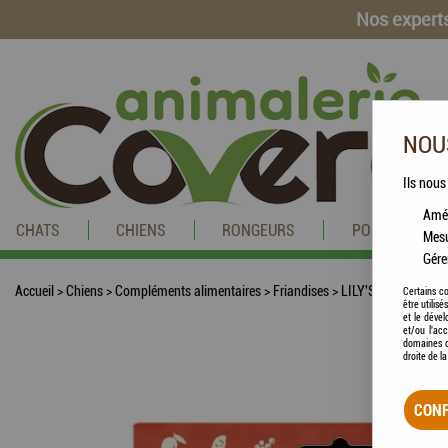
Nos experts
NOUS
Ils nous
Amél
CHATS
CHIENS
RONGEURS
POISSONS
Mesu
Gére
Accueil
>
Chiens
>
Compléments alimentaires
>
Friandises
>
LILY'S KITCHEN - F
Certains co
être utilis
et le dével
et/ou l'ac
domaines d
droite de l
CONF