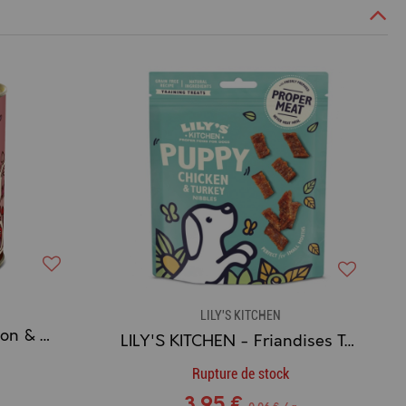
LILY'S KITCHEN
LILY'S KITCHEN - Venison & Wild Boar Terrine - Terrine de Chevreuil & Sanglier
LILY'S KITCHEN - Friandises Tendres Chiot POULET & DINDE
Rupture de stock
3,95 €