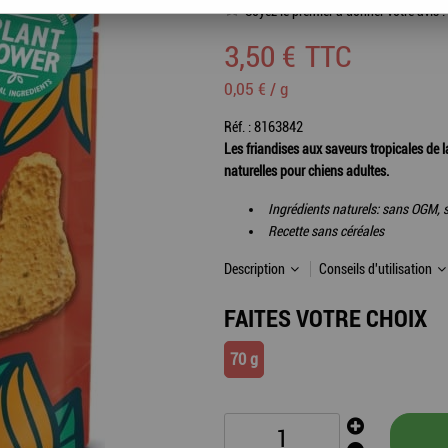
Soyez le premier à donner votre avis !
3
,
50
€
TTC
0,05 € / g
Réf. :
8163842
Les friandises aux saveurs tropicales de
naturelles pour chiens adultes.
Ingrédients naturels: sans OGM, s
Recette sans céréales
Description
Conseils d'utilisation
FAITES VOTRE CHOIX
70 g