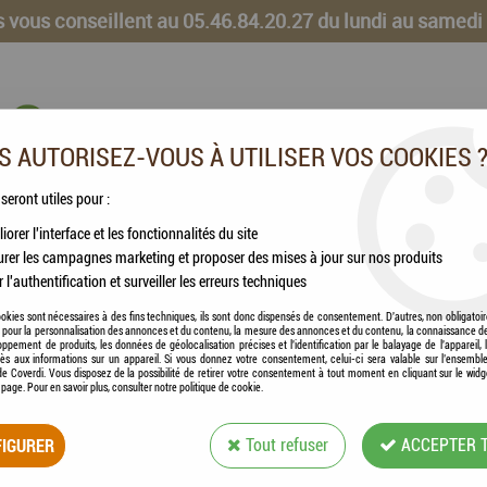
 vous conseillent au 05.46.84.20.27 du lundi au samedi
 AUTORISEZ-VOUS À UTILISER VOS COOKIES 
 seront utiles pour :
iorer l'interface et les fonctionnalités du site
CHEVAUX
VOLAILLES
ANIMAUX DE LA FERME
rer les campagnes marketing et proposer des mises à jour sur nos produits
r l'authentification et surveiller les erreurs techniques
riandises Chien Tropical Mangue & Patate douce
okies sont nécessaires à des fins techniques, ils sont donc dispensés de consentement. D'autres, non obligatoi
és pour la personnalisation des annonces et du contenu, la mesure des annonces et du contenu, la connaissance d
oppement de produits, les données de géolocalisation précises et l'identification par le balayage de l'appareil,
cès aux informations sur un appareil. Si vous donnez votre consentement, celui-ci sera valable sur l’ensembl
e Coverdi. Vous disposez de la possibilité de retirer votre consentement à tout moment en cliquant sur le widg
a page. Pour en savoir plus, consulter notre politique de cookie.
LILY'S KITCHEN -
IGURER
Tout refuser
ACCEPTER 
MANGUE & PATAT