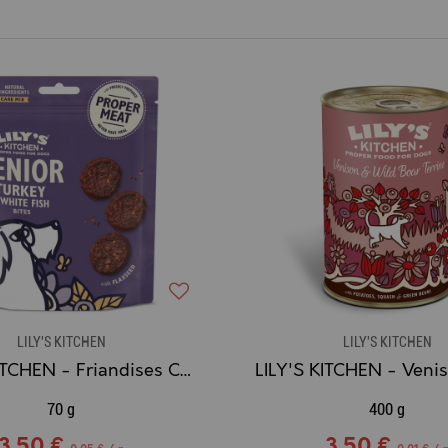
LILY'S KITCHEN
LILY'S KITCHEN
LILY'S KITCHEN - Friandises Chien Senior Dinde & Poisson Blanc
70 g
400 g
3,50 €
3,50 €