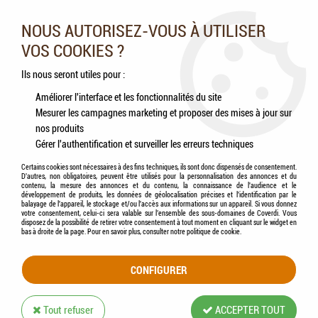
Nos experts vous conseillent au 05.46.84.20.27 du lundi au
samedi de 9h à 18h
NOUS AUTORISEZ-VOUS À UTILISER
VOS COOKIES ?
0
Ils nous seront utiles pour :
Améliorer l'interface et les fonctionnalités du site
Mesurer les campagnes marketing et proposer des mises à jour sur
Accueil
>
Chiens
>
Aliments
>
LILY'S KITCHEN - Pâtées Tendres Multipack 6x
nos produits
World Dishes
Gérer l'authentification et surveiller les erreurs techniques
Certains cookies sont nécessaires à des fins techniques, ils sont donc dispensés de consentement.
D'autres, non obligatoires, peuvent être utilisés pour la personnalisation des annonces et du
contenu, la mesure des annonces et du contenu, la connaissance de l'audience et le
développement de produits, les données de géolocalisation précises et l'identification par le
balayage de l'appareil, le stockage et/ou l'accès aux informations sur un appareil. Si vous donnez
votre consentement, celui-ci sera valable sur l’ensemble des sous-domaines de Coverdi. Vous
disposez de la possibilité de retirer votre consentement à tout moment en cliquant sur le widget en
bas à droite de la page. Pour en savoir plus, consulter notre politique de cookie.
CONFIGURER
Tout refuser
ACCEPTER TOUT