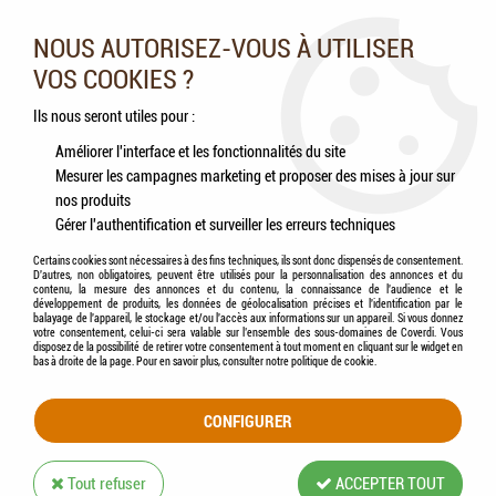
Nos experts vous conseillent au 05.46.84.20.27 du lundi au
samedi de 9h à 18h
NOUS AUTORISEZ-VOUS À UTILISER
VOS COOKIES ?
0
Ils nous seront utiles pour :
Améliorer l'interface et les fonctionnalités du site
Mesurer les campagnes marketing et proposer des mises à jour sur
Accueil
>
Chevaux
>
Accessoires
nos produits
Gérer l'authentification et surveiller les erreurs techniques
ACCESSOIRES
Certains cookies sont nécessaires à des fins techniques, ils sont donc dispensés de consentement.
D'autres, non obligatoires, peuvent être utilisés pour la personnalisation des annonces et du
contenu, la mesure des annonces et du contenu, la connaissance de l'audience et le
développement de produits, les données de géolocalisation précises et l'identification par le
balayage de l'appareil, le stockage et/ou l'accès aux informations sur un appareil. Si vous donnez
votre consentement, celui-ci sera valable sur l’ensemble des sous-domaines de Coverdi. Vous
disposez de la possibilité de retirer votre consentement à tout moment en cliquant sur le widget en
TRIER & FILTRER
bas à droite de la page. Pour en savoir plus, consulter notre politique de cookie.
CONFIGURER
60 articles sur
166
Tout refuser
ACCEPTER TOUT