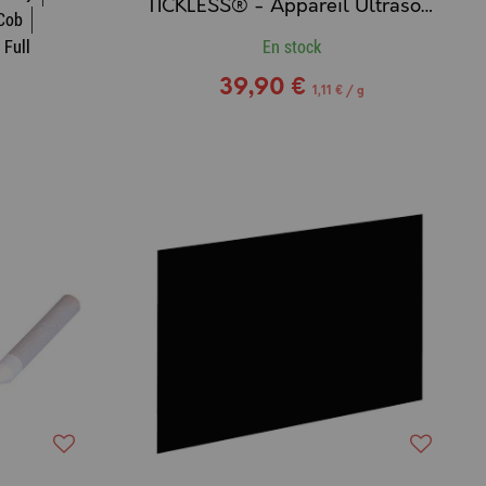
TICKLESS® - Appareil Ultrason Repousse Tiques & Puces pour Chevaux
 Cob
 Full
En stock
39,90 €
1,11 € / g