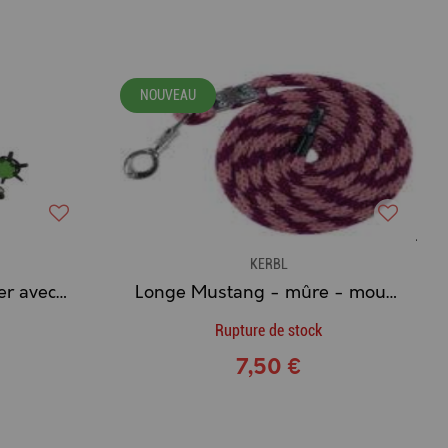
NOUVEAU
KERBL
KERBL - Pince à perforer avec 6 taille
Longe Mustang - mûre - mousqueto
Rupture de stock
7,50 €