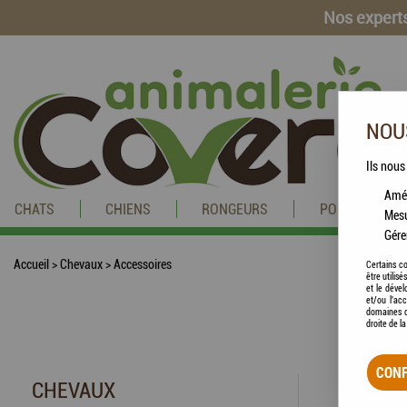
Nos experts
NOUS
Ils nous
Amél
CHATS
CHIENS
RONGEURS
POISSONS
Mesu
Gére
Accueil
>
Chevaux
>
Accessoires
Certains co
être utilis
et le dével
et/ou l'ac
domaines d
droite de l
CONF
CHEVAUX