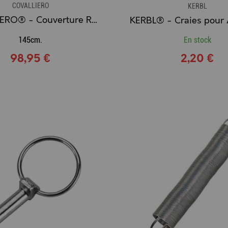
COVALLIERO
KERBL
COVALLIERO® - Couverture RugBe 300 Dark Navy
145cm.
En stock
98,95 €
2,20 €