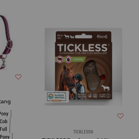
tang
 Pony
 Cob
Full
TICKLESS®
 Pony