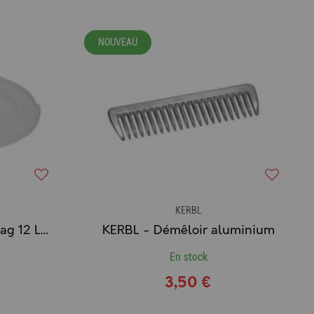
NOUVEAU
KERBL
KERBL - Couv. pr FlexBag 12 L blanc
KERBL - Démêloir aluminium
En stock
3,50 €