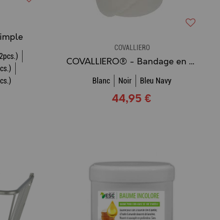
Simple
COVALLIERO
2pcs.)
COVALLIERO® - Bandage en Tricot (Lot de 4)
cs.)
cs.)
Blanc
Noir
Bleu Navy
44,95 €