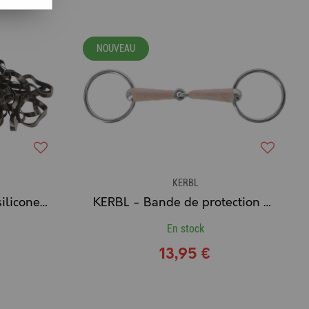
NOUVEAU
KERBL
Elastiques de nattage silicone noir (500 pièces)
KERBL - Bande de protection du mors (6 cm x 5 m)
En stock
13,95 €