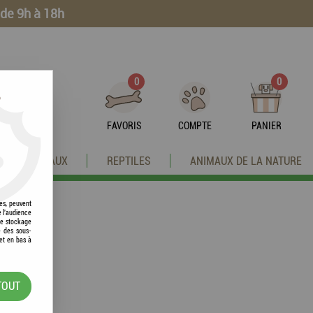
 de 9h à 18h
0
0
?
FAVORIS
COMPTE
PANIER
OISEAUX
REPTILES
ANIMAUX DE LA NATURE
res, peuvent
e l'audience
 le stockage
e des sous-
et en bas à
TOUT