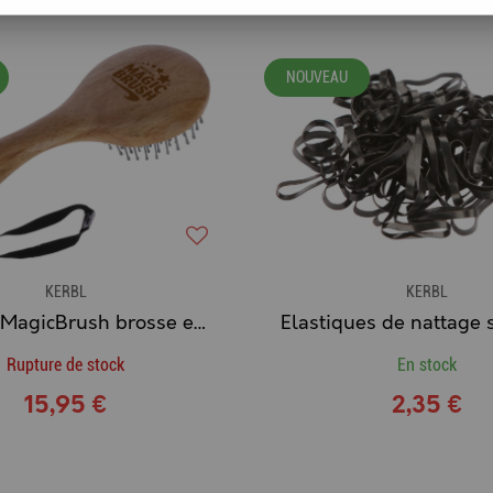
NOUVEAU
KERBL
KERBL
KERBL - MagicBrush brosse en bois crinière et queue
Rupture de stock
En stock
15,95 €
2,35 €