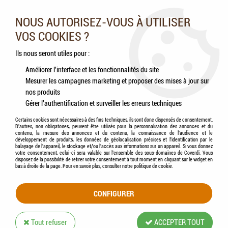
Nos experts vous conseillent au 05.46.84.20.27 du lundi au
samedi de 9h à 18h
NOUS AUTORISEZ-VOUS À UTILISER
VOS COOKIES ?
0
Ils nous seront utiles pour :
Améliorer l'interface et les fonctionnalités du site
Mesurer les campagnes marketing et proposer des mises à jour sur
Accueil
>
Chiens
>
Accessoires
>
i-DOG - Pièce détachée / Amortisseur pour Barre
nos produits
VTT Link Canicross
Gérer l'authentification et surveiller les erreurs techniques
Certains cookies sont nécessaires à des fins techniques, ils sont donc dispensés de consentement.
D'autres, non obligatoires, peuvent être utilisés pour la personnalisation des annonces et du
contenu, la mesure des annonces et du contenu, la connaissance de l'audience et le
développement de produits, les données de géolocalisation précises et l'identification par le
balayage de l'appareil, le stockage et/ou l'accès aux informations sur un appareil. Si vous donnez
votre consentement, celui-ci sera valable sur l’ensemble des sous-domaines de Coverdi. Vous
disposez de la possibilité de retirer votre consentement à tout moment en cliquant sur le widget en
bas à droite de la page. Pour en savoir plus, consulter notre politique de cookie.
CONFIGURER
Tout refuser
ACCEPTER TOUT