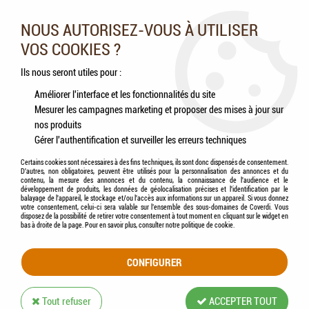
Nos experts vous conseillent au 05.46.84.20.27 du lundi au
samedi de 9h à 18h
NOUS AUTORISEZ-VOUS À UTILISER
VOS COOKIES ?
0
Ils nous seront utiles pour :
Améliorer l'interface et les fonctionnalités du site
Mesurer les campagnes marketing et proposer des mises à jour sur
Accueil
>
Chiens
>
Accessoires
>
i-DOG - Pièce détachée / Tige Aluminium 50 cm
nos produits
/ Barre VTT Link Canicross
Gérer l'authentification et surveiller les erreurs techniques
Certains cookies sont nécessaires à des fins techniques, ils sont donc dispensés de consentement.
D'autres, non obligatoires, peuvent être utilisés pour la personnalisation des annonces et du
contenu, la mesure des annonces et du contenu, la connaissance de l'audience et le
développement de produits, les données de géolocalisation précises et l'identification par le
balayage de l'appareil, le stockage et/ou l'accès aux informations sur un appareil. Si vous donnez
votre consentement, celui-ci sera valable sur l’ensemble des sous-domaines de Coverdi. Vous
disposez de la possibilité de retirer votre consentement à tout moment en cliquant sur le widget en
bas à droite de la page. Pour en savoir plus, consulter notre politique de cookie.
CONFIGURER
Tout refuser
ACCEPTER TOUT