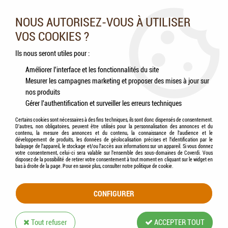
Nos experts vous conseillent au 05.46.84.20.27 du lundi au
samedi de 9h à 18h
NOUS AUTORISEZ-VOUS À UTILISER
VOS COOKIES ?
0
Ils nous seront utiles pour :
Améliorer l'interface et les fonctionnalités du site
Mesurer les campagnes marketing et proposer des mises à jour sur
Accueil
>
Chiens
>
Accessoires
>
Transport / Voyage
>
i-DOG - Laisse Confort
nos produits
PRO
Gérer l'authentification et surveiller les erreurs techniques
Certains cookies sont nécessaires à des fins techniques, ils sont donc dispensés de consentement.
D'autres, non obligatoires, peuvent être utilisés pour la personnalisation des annonces et du
contenu, la mesure des annonces et du contenu, la connaissance de l'audience et le
développement de produits, les données de géolocalisation précises et l'identification par le
balayage de l'appareil, le stockage et/ou l'accès aux informations sur un appareil. Si vous donnez
votre consentement, celui-ci sera valable sur l’ensemble des sous-domaines de Coverdi. Vous
disposez de la possibilité de retirer votre consentement à tout moment en cliquant sur le widget en
bas à droite de la page. Pour en savoir plus, consulter notre politique de cookie.
CONFIGURER
Tout refuser
ACCEPTER TOUT