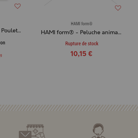
HAMI form®
HAMI form® - Biscuits Poulet & Potiron
HAMI form® - Peluche animaux de ferme âne
ron
Rupture de stock
10,15 €
kg