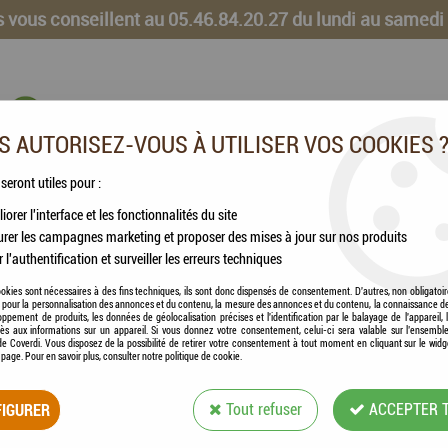
 vous conseillent au 05.46.84.20.27 du lundi au samedi
 AUTORISEZ-VOUS À UTILISER VOS COOKIES 
 seront utiles pour :
iorer l'interface et les fonctionnalités du site
CHEVAUX
VOLAILLES
ANIMAUX DE LA FERME
rer les campagnes marketing et proposer des mises à jour sur nos produits
r l'authentification et surveiller les erreurs techniques
okies sont nécessaires à des fins techniques, ils sont donc dispensés de consentement. D'autres, non obligatoi
és pour la personnalisation des annonces et du contenu, la mesure des annonces et du contenu, la connaissance d
oppement de produits, les données de géolocalisation précises et l'identification par le balayage de l'appareil,
cès aux informations sur un appareil. Si vous donnez votre consentement, celui-ci sera valable sur l’ensembl
e Coverdi. Vous disposez de la possibilité de retirer votre consentement à tout moment en cliquant sur le widg
a page. Pour en savoir plus, consulter notre politique de cookie.
HAMI FORM® - LA
IGURER
Tout refuser
ACCEPTER 
Soyez le premier à donner votre avis !