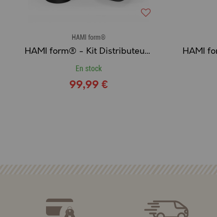
HAMI form®
HAMI form® - Kit Distributeur de Croquettes Programmable + Fontaine à Eau 2L
En stock
99,99 €