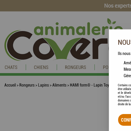
Nos experts
NOUS
Ils nous
Amél
CHATS
CHIENS
RONGEURS
POISSONS
Mesu
Gére
Accueil
>
Rongeurs
>
Lapins
>
Aliments
>
HAMI form® - Lapin Toys Bio
Certains co
être utilis
et le dével
et/ou l'ac
domaines d
droite de l
CONF