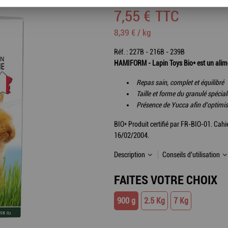
7
,
55
€
TTC
8,39 € / kg
Réf. :
227B - 216B - 239B
HAMIFORM - Lapin Toys Bio* est un alimen
Repas sain, complet et équilibré
Taille et forme du granulé spéciale
Présence de Yucca afin d'optimise
BIO* Produit certifié par FR-BIO-01. Ca
16/02/2004.
Description
Conseils d'utilisation
FAITES VOTRE CHOIX
900 g
2.5 Kg
7 Kg