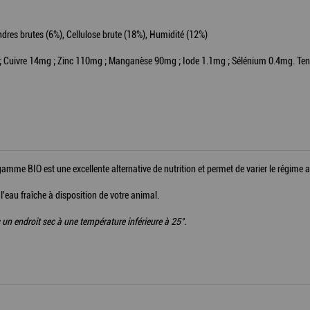
ndres brutes (6%), Cellulose brute (18%), Humidité (12%)
 ; Cuivre 14mg ; Zinc 110mg ; Manganèse 90mg ; Iode 1.1mg ; Sélénium 0.4mg. Tene
mme BIO est une excellente alternative de nutrition et permet de varier le régime a
 l'eau fraîche à disposition de votre animal.
un endroit sec à une température inférieure à 25°.