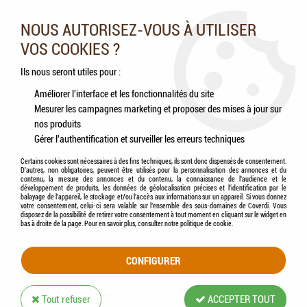
Nos experts vous conseillent au 05.46.84.20.27 du lundi au
samedi de 9h à 18h
NOUS AUTORISEZ-VOUS À UTILISER
VOS COOKIES ?
0
Ils nous seront utiles pour :
Améliorer l'interface et les fonctionnalités du site
Mesurer les campagnes marketing et proposer des mises à jour sur
Accueil
>
Rongeurs
>
Friandises
>
HAMI form® - Friandise Gourmande - Méli-Mélo
nos produits
de pissenlit
Gérer l'authentification et surveiller les erreurs techniques
Certains cookies sont nécessaires à des fins techniques, ils sont donc dispensés de consentement.
D'autres, non obligatoires, peuvent être utilisés pour la personnalisation des annonces et du
contenu, la mesure des annonces et du contenu, la connaissance de l'audience et le
développement de produits, les données de géolocalisation précises et l'identification par le
balayage de l'appareil, le stockage et/ou l'accès aux informations sur un appareil. Si vous donnez
votre consentement, celui-ci sera valable sur l’ensemble des sous-domaines de Coverdi. Vous
disposez de la possibilité de retirer votre consentement à tout moment en cliquant sur le widget en
bas à droite de la page. Pour en savoir plus, consulter notre politique de cookie.
CONFIGURER
Tout refuser
ACCEPTER TOUT