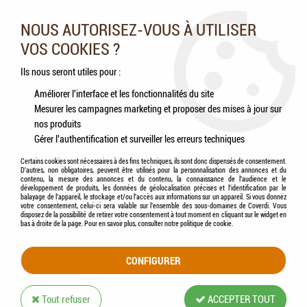
Nos experts vous conseillent au 05.46.84.20.27 du lundi au
samedi de 9h à 18h
NOUS AUTORISEZ-VOUS À UTILISER
VOS COOKIES ?
0
Ils nous seront utiles pour :
Améliorer l'interface et les fonctionnalités du site
Mesurer les campagnes marketing et proposer des mises à jour sur
Accueil
>
Oiseaux
>
Oiseaux sauvages
>
Aliments
>
HAMI form® - Boule de
nos produits
graisse géante
Gérer l'authentification et surveiller les erreurs techniques
Certains cookies sont nécessaires à des fins techniques, ils sont donc dispensés de consentement.
D'autres, non obligatoires, peuvent être utilisés pour la personnalisation des annonces et du
contenu, la mesure des annonces et du contenu, la connaissance de l'audience et le
développement de produits, les données de géolocalisation précises et l'identification par le
balayage de l'appareil, le stockage et/ou l'accès aux informations sur un appareil. Si vous donnez
votre consentement, celui-ci sera valable sur l’ensemble des sous-domaines de Coverdi. Vous
disposez de la possibilité de retirer votre consentement à tout moment en cliquant sur le widget en
bas à droite de la page. Pour en savoir plus, consulter notre politique de cookie.
CONFIGURER
Tout refuser
ACCEPTER TOUT