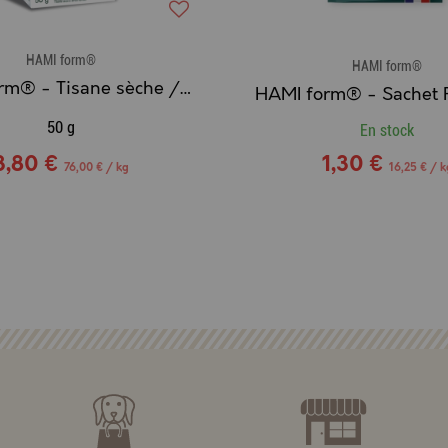
HAMI form®
HAMI form®
HAMI form® - Tisane sèche / riz soufflé
50 g
En stock
3,80 €
1,30 €
76,00 € / kg
16,25 € / k