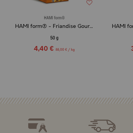
HAMI form®
HAMI form® - Friandise Gourmande - Bouquet de trèfle et plantain
50 g
4,40 €
88,00 € / kg