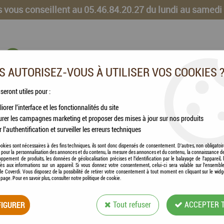
 vous conseillent au 05.46.84.20.27 du lundi au samedi
 AUTORISEZ-VOUS À UTILISER VOS COOKIES 
 seront utiles pour :
iorer l'interface et les fonctionnalités du site
CHEVAUX
VOLAILLES
ANIMAUX DE LA FERME
rer les campagnes marketing et proposer des mises à jour sur nos produits
r l'authentification et surveiller les erreurs techniques
uits Saumon & Algues
okies sont nécessaires à des fins techniques, ils sont donc dispensés de consentement. D'autres, non obligatoi
és pour la personnalisation des annonces et du contenu, la mesure des annonces et du contenu, la connaissance d
oppement de produits, les données de géolocalisation précises et l'identification par le balayage de l'appareil,
cès aux informations sur un appareil. Si vous donnez votre consentement, celui-ci sera valable sur l’ensembl
e Coverdi. Vous disposez de la possibilité de retirer votre consentement à tout moment en cliquant sur le widg
a page. Pour en savoir plus, consulter notre politique de cookie.
HAMI FORM® - BI
IGURER
Tout refuser
ACCEPTER 
Soyez le premier à donner votre avis !