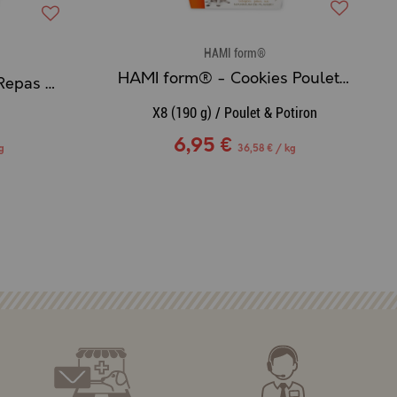
HAMI form®
HAMI form® - Cookies Poulet & Potiron
HAMI form® - Sachet Repas Complet Humide pour Chat Sénior au THON
X8 (190 g) / Poulet & Potiron
6,95 €
g
36,58 € / kg