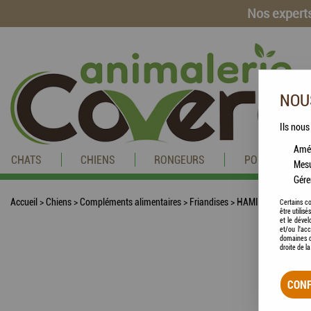
Nos experts
NOUS
Ils nous
Amél
CHATS
CHIENS
RONGEURS
POISSONS
Mesu
Gére
Accueil
>
Chiens
>
Compléments alimentaires
>
Friandises
>
HAMI form® - Bisc
Certains co
être utilis
et le dével
et/ou l'ac
domaines d
droite de l
CONF