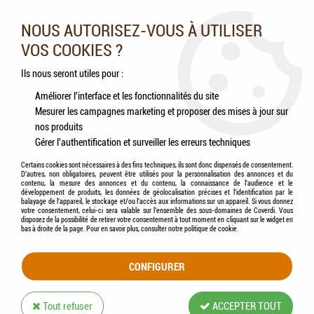
Nos experts vous conseillent au 05.46.84.20.27 du lundi au
samedi de 9h à 18h
NOUS AUTORISEZ-VOUS À UTILISER
VOS COOKIES ?
0
Ils nous seront utiles pour :
Améliorer l'interface et les fonctionnalités du site
Mesurer les campagnes marketing et proposer des mises à jour sur
Accueil
>
Chevaux
>
Hygiène & Soins
>
Hygiène respiratoire
>
ESC LABORATOIRE -
nos produits
Broncho Pulm Liquide, toux grasse - 500ml
Gérer l'authentification et surveiller les erreurs techniques
Certains cookies sont nécessaires à des fins techniques, ils sont donc dispensés de consentement.
D'autres, non obligatoires, peuvent être utilisés pour la personnalisation des annonces et du
contenu, la mesure des annonces et du contenu, la connaissance de l'audience et le
développement de produits, les données de géolocalisation précises et l'identification par le
balayage de l'appareil, le stockage et/ou l'accès aux informations sur un appareil. Si vous donnez
votre consentement, celui-ci sera valable sur l’ensemble des sous-domaines de Coverdi. Vous
disposez de la possibilité de retirer votre consentement à tout moment en cliquant sur le widget en
bas à droite de la page. Pour en savoir plus, consulter notre politique de cookie.
CONFIGURER
Tout refuser
ACCEPTER TOUT